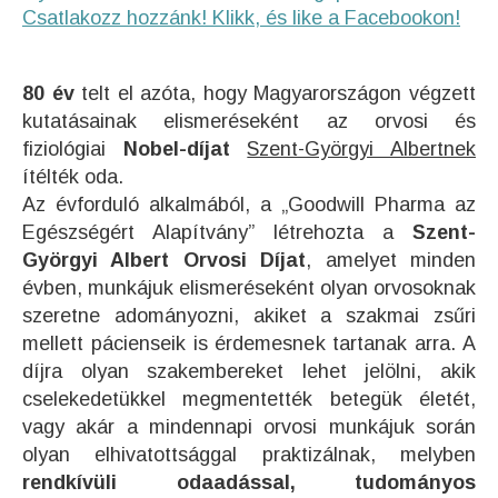
Csatlakozz hozzánk! Klikk, és like a Facebookon!
80 év
telt el azóta, hogy Magyarországon végzett
kutatásainak elismeréseként az orvosi és
fiziológiai
Nobel-díjat
Szent-Györgyi Albertnek
ítélték oda.
Az évforduló alkalmából, a „Goodwill Pharma az
Egészségért Alapítvány” létrehozta a
Szent-
Györgyi Albert Orvosi Díjat
, amelyet minden
évben, munkájuk elismeréseként olyan orvosoknak
szeretne adományozni, akiket a szakmai zsűri
mellett pácienseik is érdemesnek tartanak arra. A
díjra olyan szakembereket lehet jelölni, akik
cselekedetükkel megmentették betegük életét,
vagy akár a mindennapi orvosi munkájuk során
olyan elhivatottsággal praktizálnak, melyben
rendkívüli odaadással, tudományos