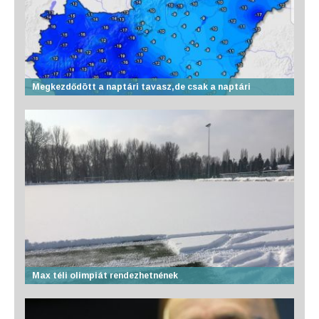
Megkezdődött a naptári tavasz,de csak a naptári
Max téli olimpiát rendezhetnének