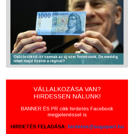
Csütörtöktől itt vannak az új ezer forintosok. De meddig
lehet majd fizetni a régivel?
VÁLLALKOZÁSA VAN?
HIRDESSEN NÁLUNK!
BANNER ÉS PR cikk hirdetés Facebook
megjelenéssel is
HIRDETÉS FELADÁSA:
hirdetes@sugopart.hu