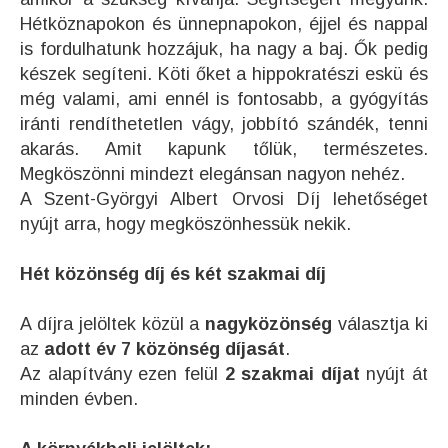
Hétköznapokon és ünnepnapokon, éjjel és nappal
is fordulhatunk hozzájuk, ha nagy a baj. Ők pedig
készek segíteni. Köti őket a hippokratészi eskü és
még valami, ami ennél is fontosabb, a gyógyítás
iránti rendíthetetlen vágy, jobbító szándék, tenni
akarás. Amit kapunk tőlük, természetes.
Megköszönni mindezt elegánsan nagyon nehéz.
A Szent-Györgyi Albert Orvosi Díj lehetőséget
nyújt arra, hogy megköszönhessük nekik.
Hét közönség díj és két szakmai díj
A díjra jelöltek közül a
nagyközönség
választja ki
az
adott év 7 közönség díjasát
.
Az alapítvány ezen felül
2 szakmai díjat
nyújt át
minden évben.