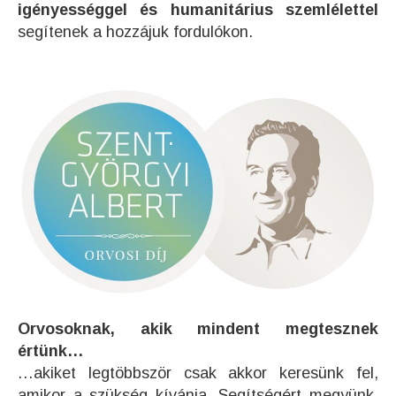
igényességgel és humanitárius szemlélettel
segítenek a hozzájuk fordulókon.
Orvosoknak, akik mindent megtesznek
értünk…
…akiket legtöbbször csak akkor keresünk fel,
amikor a szükség kívánja. Segítségért megyünk.