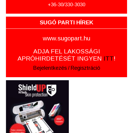
+36-30/330-3030
SUGÓ PARTI HÍREK
www.sugopart.hu
ADJA FEL LAKOSSÁGI
APRÓHIRDETÉSÉT INGYEN
ITT
!
Bejelentkezés
/
Regisztráció