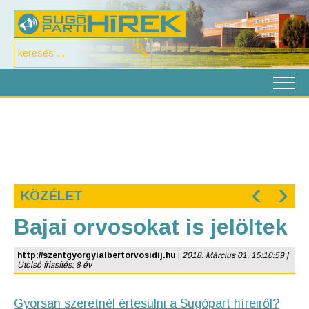
‹
›
KÖZÉLET
Bajai orvosokat is jelöltek
http://szentgyorgyialbertorvosidij.hu
|
2018. Március 01. 15:10:59 |
Utolsó frissítés: 8 év
Gyorsan szeretnél értesülni a Sugópart híreiről?