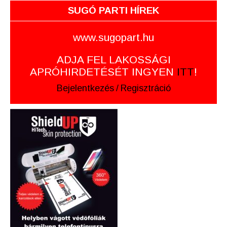
SUGÓ PARTI HÍREK
www.sugopart.hu
ADJA FEL LAKOSSÁGI
APRÓHIRDETÉSÉT INGYEN
ITT
!
Bejelentkezés
/
Regisztráció