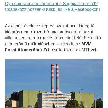
Gyorsan szeretnél értesülni a Sugópart híreiről?
Csatlakozz hozzánk! Klikk, és like a Facebookon!
Az elmúlt évekhez képest szokatlanul hideg téli
időjárás nem okozott fennakadásokat a hazai
villamosenergia-termelés több mint felét biztosító
atomerőmű működésében – közölte az
MVM
Paksi Atomerőmű Zrt
. csütörtökön az MTI-vel.