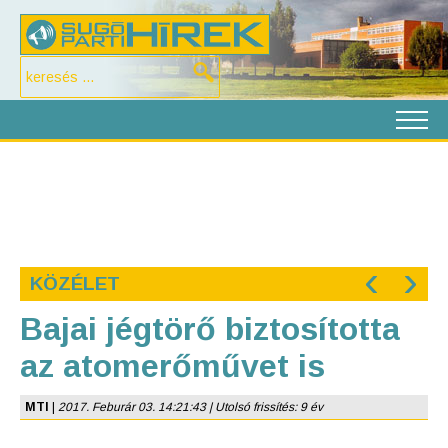
‹
›
KÖZÉLET
Bajai jégtörő biztosította
az atomerőművet is
MTI
|
2017. Feburár 03. 14:21:43 | Utolsó frissítés: 9 év