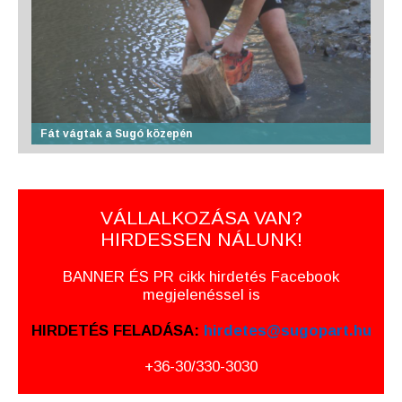
Fát vágtak a Sugó közepén
VÁLLALKOZÁSA VAN?
HIRDESSEN NÁLUNK!
BANNER ÉS PR cikk hirdetés Facebook
megjelenéssel is
HIRDETÉS FELADÁSA:
hirdetes@sugopart.hu
+36-30/330-3030