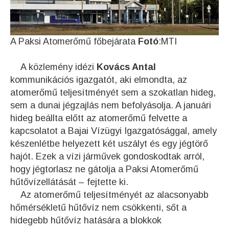
A Paksi Atomerőmű főbejárata
Fotó
:MTI
A közlemény idézi
Kovács Antal
kommunikációs igazgatót, aki elmondta, az
atomerőmű teljesítményét sem a szokatlan hideg,
sem a dunai jégzajlás nem befolyásolja. A januári
hideg beállta előtt az atomerőmű felvette a
kapcsolatot a Bajai Vízügyi Igazgatósággal, amely
készenlétbe helyezett két uszályt és egy jégtörő
hajót. Ezek a vízi járművek gondoskodtak arról,
hogy jégtorlasz ne gátolja a Paksi Atomerőmű
hűtővízellátását – fejtette ki.
Az atomerőmű teljesítményét az alacsonyabb
hőmérsékletű hűtővíz nem csökkenti, sőt a
hidegebb hűtővíz hatására a blokkok