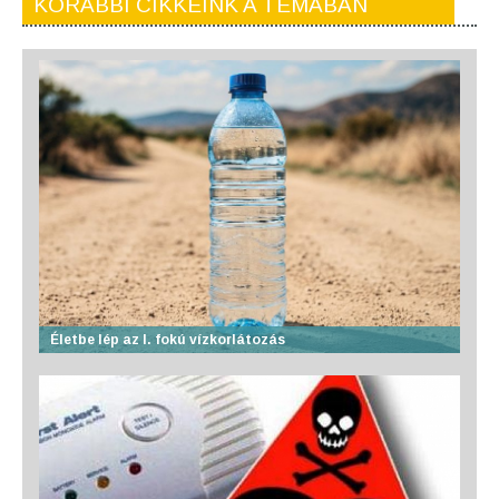
KORÁBBI CIKKEINK A TÉMÁBAN
Életbe lép az I. fokú vízkorlátozás