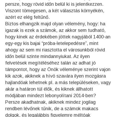
persze, hogy rövid időn belül ki is jelentkezzen.
Viszont tömegesen, a két választás környékén,
azért ez elég feltűnő.
Biztos elhangzik majd olyan vélemény, hogy: ha
igazak is ezek a számok, az akkor sem tudható,
hogy kinek az érdekében jöttek nagyjából 1400-an
egy-egy kis bajai “próba-letelepedésre”, mint
ahogy az sem mi riasztotta el városunkból rövid
időn belül szinte mindannyiukat. Az ilyen
felvetések megítéléséhez talán az adhat jó
támpontot, hogy az Önök véleménye szerint vajon
kik azok, akiknek a hívó szavára ilyen mozgásra
hajlandóak lehetnek pl. a más településeken, vagy
akár a határon túl élők, és kiknek állhatott
módjában mindezt lebonyolítani 2014-ben?
Persze akadhatnak, akiknek mindez jogilag
rendben lévőnek tűnik, de a számok makacs
dolgok, és legalábbis figyelemre méltóak