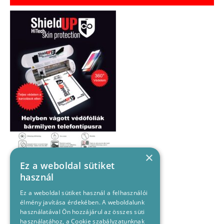
×
Ez a weboldal sütiket
használ
Ez a weboldal sütiket használ a felhasználói
élmény javítása érdekében. A weboldalunk
használatával Ön hozzájárul az összes süti
használatához, a Cookie szabályzatunknak