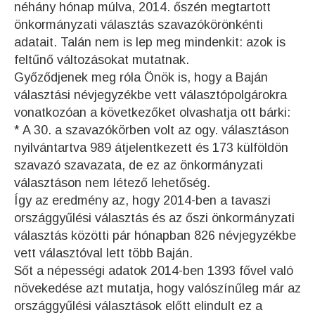
néhány hónap múlva, 2014. őszén megtartott
önkormányzati választás szavazókörönkénti
adatait. Talán nem is lep meg mindenkit: azok is
feltűnő változásokat mutatnak.
Győződjenek meg róla Önök is, hogy a Baján
választási névjegyzékbe vett választópolgárokra
vonatkozóan a következőket olvashatja ott bárki:
* A 30. a szavazókörben volt az ogy. választáson
nyilvántartva 989 átjelentkezett és 173 külföldön
szavazó szavazata, de ez az önkormányzati
választáson nem létező lehetőség.
Így az eredmény az, hogy 2014-ben a tavaszi
országgyűlési választás és az őszi önkormányzati
választás közötti pár hónapban
826 névjegyzékbe
vett választóval lett több Baján
.
Sőt a népességi adatok 2014-ben 1393 fővel való
növekedése azt mutatja, hogy valószínűleg már az
országgyűlési választások előtt elindult ez a