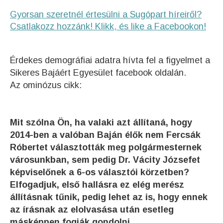
Gyorsan szeretnél értesülni a Sugópart híreiről?
Csatlakozz hozzánk! Klikk, és like a Facebookon!
Érdekes demográfiai adatra hívta fel a figyelmet a
Sikeres Bajáért Egyesület facebook oldalán.
Az ominózus cikk:
Mit szólna Ön, ha valaki azt állítaná, hogy
2014-ben a valóban Baján élők nem Fercsák
Róbertet választották meg polgármesternek
városunkban, sem pedig Dr. Vácity Józsefet
képviselőnek a 6-os választói körzetben?
Elfogadjuk, első hallásra ez elég merész
állításnak tűnik, pedig lehet az is, hogy ennek
az írásnak az elolvasása után esetleg
másképpen fogják gondolni.