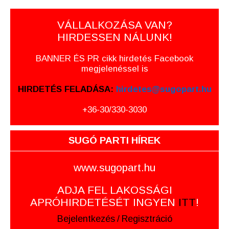
VÁLLALKOZÁSA VAN?
HIRDESSEN NÁLUNK!
BANNER ÉS PR cikk hirdetés Facebook
megjelenéssel is
HIRDETÉS FELADÁSA:
hirdetes@sugopart.hu
+36-30/330-3030
SUGÓ PARTI HÍREK
www.sugopart.hu
ADJA FEL LAKOSSÁGI
APRÓHIRDETÉSÉT INGYEN
ITT
!
Bejelentkezés
/
Regisztráció