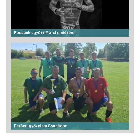
Fussunk együtt Marci emlékére!
Feröeri győzelem Csanádon