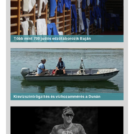
Több mint 700 judós edzőtáborozik Baján
Kisvízszintrögzítés és vízhozammérés a Dunán