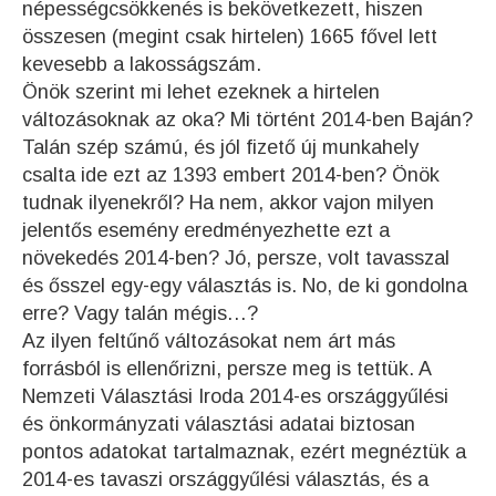
népességcsökkenés is bekövetkezett, hiszen
összesen (megint csak hirtelen) 1665 fővel lett
kevesebb a lakosságszám.
Önök szerint mi lehet ezeknek a hirtelen
változásoknak az oka? Mi történt 2014-ben Baján?
Talán szép számú, és jól fizető új munkahely
csalta ide ezt az 1393 embert 2014-ben? Önök
tudnak ilyenekről? Ha nem, akkor vajon milyen
jelentős esemény eredményezhette ezt a
növekedés 2014-ben? Jó, persze, volt tavasszal
és ősszel egy-egy választás is. No, de ki gondolna
erre? Vagy talán mégis…?
Az ilyen feltűnő változásokat nem árt más
forrásból is ellenőrizni, persze meg is tettük. A
Nemzeti Választási Iroda 2014-es országgyűlési
és önkormányzati választási adatai biztosan
pontos adatokat tartalmaznak, ezért megnéztük a
2014-es tavaszi országgyűlési választás, és a