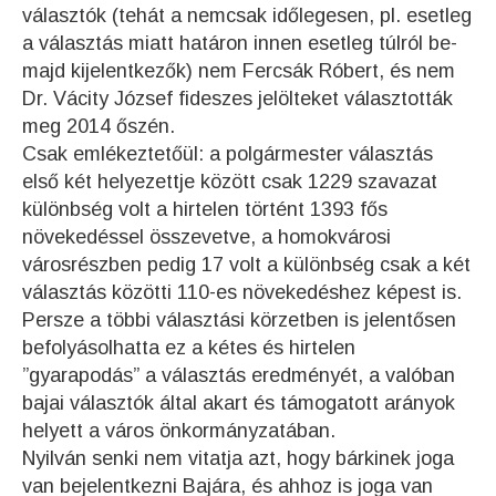
választók (tehát a nemcsak időlegesen, pl. esetleg
a választás miatt határon innen esetleg túlról be-
majd kijelentkezők) nem Fercsák Róbert, és nem
Dr. Vácity József fideszes jelölteket választották
meg 2014 őszén.
Csak emlékeztetőül: a polgármester választás
első két helyezettje között csak 1229 szavazat
különbség volt a hirtelen történt 1393 fős
növekedéssel összevetve, a homokvárosi
városrészben pedig 17 volt a különbség csak a két
választás közötti 110-es növekedéshez képest is.
Persze a többi választási körzetben is jelentősen
befolyásolhatta ez a kétes és hirtelen
”gyarapodás” a választás eredményét, a valóban
bajai választók által akart és támogatott arányok
helyett a város önkormányzatában.
Nyilván senki nem vitatja azt, hogy bárkinek joga
van bejelentkezni Bajára, és ahhoz is joga van