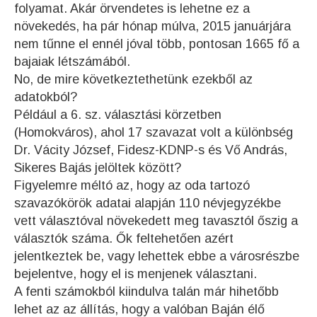
folyamat. Akár örvendetes is lehetne ez a
növekedés, ha pár hónap múlva,
2015 januárjára
nem tűnne el ennél jóval több, pontosan 1665 fő a
bajaiak létszámából.
No, de mire következtethetünk ezekből az
adatokból?
Például a 6. sz. választási körzetben
(Homokváros), ahol 17 szavazat volt a különbség
Dr. Vácity József, Fidesz-KDNP-s és Vő András,
Sikeres Bajás jelöltek között?
Figyelemre méltó az, hogy az oda tartozó
szavazókörök adatai alapján 110 névjegyzékbe
vett választóval növekedett meg tavasztól őszig a
választók száma. Ők feltehetően azért
jelentkeztek be, vagy lehettek ebbe a városrészbe
bejelentve, hogy el is menjenek választani.
A fenti számokból kiindulva talán már hihetőbb
lehet az az állítás, hogy a valóban Baján élő