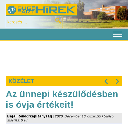
‹
›
KÖZÉLET
Az ünnepi készülődésben
is óvja értékeit!
Bajai Rendőrkapitányság
|
2020. December 10. 08:30:35 | Utolsó
frissítés: 6 év