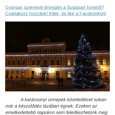
Gyorsan szeretnél értesülni a Sugópart híreiről?
Csatlakozz hozzánk! Klikk, és like a Facebookon!
A karácsonyi ünnepek közeledtével sokan
már a készülődés lázában égnek. Ezeken az
emelkedettebb napokon sem feledkezhetünk meg