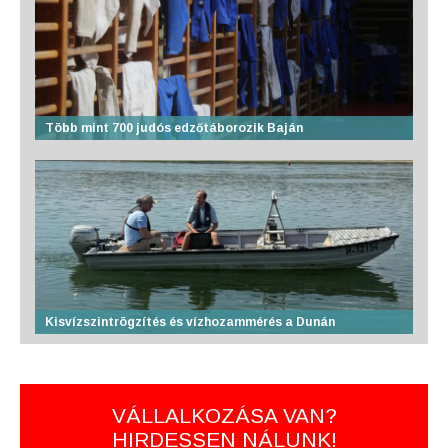
Több mint 700 judós edzőtáborozik Baján
Kisvízszintrögzítés és vízhozammérés a Dunán
VÁLLALKOZÁSA VAN?
HIRDESSEN NÁLUNK!