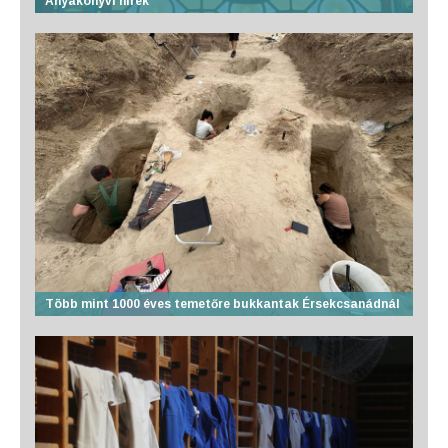
Anyakönyvi hírek
Több mint 1000 éves temetőre bukkantak Érsekcsanádnál