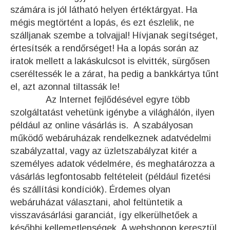
számára is jól látható helyen értéktárgyat. Ha
mégis megtörtént a lopás, és ezt észlelik, ne
szálljanak szembe a tolvajjal! Hívjanak segítséget,
értesítsék a rendőrséget! Ha a lopás során az
iratok mellett a lakáskulcsot is elvitték, sürgősen
cseréltessék le a zárat, ha pedig a bankkártya tűnt
el, azt azonnal tiltassák le!
Az Internet fejlődésével egyre több
szolgáltatást vehetünk igénybe a világhálón, ilyen
például az online vásárlás is. A szabályosan
működő webáruházak rendelkeznek adatvédelmi
szabályzattal, vagy az üzletszabályzat kitér a
személyes adatok védelmére, és meghatározza a
vásárlás legfontosabb feltételeit (például fizetési
és szállítási kondíciók). Érdemes olyan
webáruházat választani, ahol feltüntetik a
visszavásárlási garanciát, így elkerülhetőek a
későbbi kellemetlenségek. A webshopon keresztül