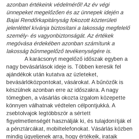
azonban értékeink védelméről! Az év végi
ünnepeket megelőzően és az ünnepek idején a
Bajai Rendőrkapitányság fokozott közterületi
jelenléttel kívánja biztosítani a lakosság megfelelő
személy- és vagyonbiztonságát. Az értékek
megóvása érdekében azonban számítunk a
lakosság bűnmegelőző tevékenységére is.
A karácsonyt megelőző időszak egyben a
nagy bevásárlások ideje is. Többen keresik fel
ajándékok után kutatva az üzleteket,
bevásárlóközpontokat, vásárokat. A bűnözők is
készülnek azonban erre az időszakra. A nagy
tömegben, a vásárlás okozta izgalom közepette
könnyen válhatnak védtelen célpontjukká. A
zsebtolvajok legtöbbször a sértett
figyelmetlenségét használják ki, és tulajdonítják el
a pénztárcákat, mobiltelefonokat. Vásárlás közben
mindig ügyeljenek arra, hogy értékeik, irataik