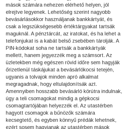
mások számára nehezen elérhető helyen, jól
elrejtve legyenek. Lehetőség szerint nagyobb
bevásárlásokkor használjanak bankkártyát, és
csak a legszükségesebb értéktárgyakat tartsák
maguknál. A pénztárcát, az iratokat, és ha lehet a
telefonjukat is a kabát belső zsebében tárolják. A
PIN-kódokat soha ne tartsák a bankkártyák
mellett, hanem jegyezzék meg a számsort. Az
üzletekben még egészen rövid időre sem hagyják
őrizetlenül táskájukat a bevásárlókocsi tetején,
ugyanis a tolvajok minden apró alkalmat
megragadnak, hogy eltulajdonítsák azt.
Amennyiben hosszabb bevásárló körútra indulnak,
úgy a teli csomagokat mindig a gépkocsi
csomagtartójában helyezzék el. Az utastérben
hagyott csomagok a bűnözők számára
kecsegtető, és egyben könnyű prédák lehetnek,
ezért sosem hagyjanak az utastérben mások