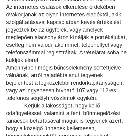
Az internetes csalások elkerülése érdekében
óvakodjanak az olyan internetes eladóktól, akik
szolgáltatásával kapcsolatban kevés értékelést
jegyeztek be az ügyfelek, vagy amelyek
meglepően alacsony áron kínálják a portékájukat,
esetleg nem valódi lakcímmel, telephellyel vagy
telefonszámmal regisztráltak. A vételárat soha ne
küldjék előre!
Amennyiben mégis bűncselekmény sértettjeivé
válnának, arról haladéktalanul tegyenek
bejelentést a legközelebbi rendőrkapitányságon,
vagy az ingyenesen hívható 107 vagy 112-es
telefonos segélyhívószámok egyikén.
Kérjük a lakosságot, hogy kellő
odafigyeléssel, valamint a fenti bűnmegelőzési
tanácsok betartásával maguk is tegyenek azért,
hogy a közelgő ünnepek kellemesen,