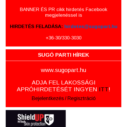
BANNER ÉS PR cikk hirdetés Facebook
megjelenéssel is
HIRDETÉS FELADÁSA:
hirdetes@sugopart.hu
+36-30/330-3030
SUGÓ PARTI HÍREK
www.sugopart.hu
ADJA FEL LAKOSSÁGI
APRÓHIRDETÉSÉT INGYEN
ITT
!
Bejelentkezés
/
Regisztráció