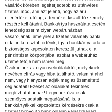
vásárlók körében legelterjedtebb az utánvétes
fizetési mód, ami azt jelenti, hogy az áru
ellenértékét utólag, a terméket kiszállító személy
részére kell átadni. Bankkártya használata esetén
lehetőség szerint olyan webáruházban
vásároljanak, amelynél a fizetés valamely banki
oldalon keresztül történik, így a bankkártya adatai
biztonságos kapcsolaton keresztül jutnak el a
pénzintézet központjába, azokat a webáruház
üzemeltetője nem ismeri meg.
Óvakodjunk az olyan weboldalaktól, melyeknek
nevében elírás vagy hiba található, valamint ahol
nem, vagy hiányosan adják meg az üzemeltető
cég adatait! Ezeket az oldalakat tekintsék
megbízhatatlannak! Legyenek óvatosak
személyes adataik megadásánál is, a
bankkártyákkal kapcsolatos kérdésekre csak a
fizetést bonyolító bank oldalán válaszoljanak!