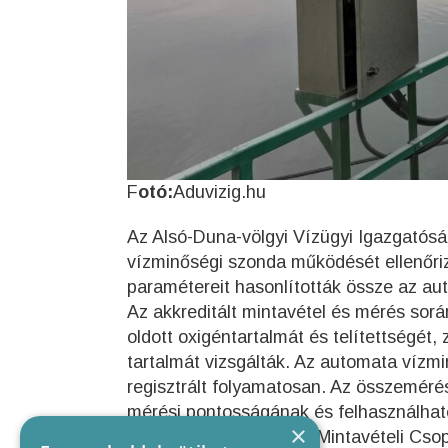
F
otó:
Aduvizig.hu
Az Alsó-Duna-völgyi Vízügyi Igazgatósá
vízminőségi szonda működését ellenőriz
paramétereit hasonlították össze az aut
Az akkreditált mintavétel és mérés sorá
oldott oxigéntartalmát és telítettségét,
tartalmát vizsgálták. Az automata vízmi
regisztrált folyamatosan. Az összemér
mérési pontosságának és felhasználh
×
A mérést az ADUVIZIG Mintavételi Csopo