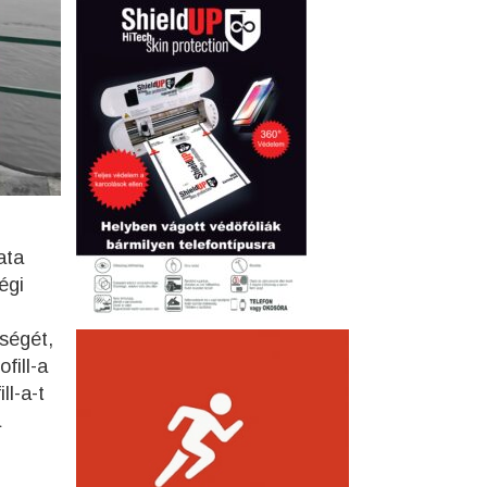
ata
égi
ségét,
fill-a
ll-a-t
a