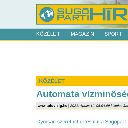
KÖZÉLET
MAGAZIN
SPORT
KÖZÉLET
Automata vízminőség
www.aduvizig.hu
|
2021. Április 12. 06:04:09 | Utolsó fris
Gyorsan szeretnél értesülni a Sugópart 