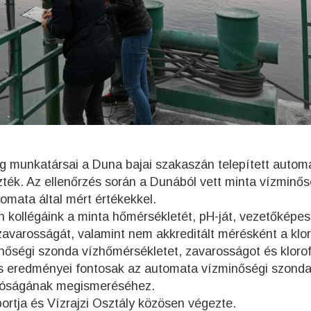
g munkatársai a Duna bajai szakaszán telepített autom
ték. Az ellenőrzés során a Dunából vett minta vízminős
omata által mért értékekkel.
n kollégáink a minta hőmérsékletét, pH-ját, vezetőképes
 zavarosságát, valamint nem akkreditált mérésként a kloro
nőségi szonda vízhőmérsékletet, zavarosságot és klorofi
és eredményei fontosak az automata vízminőségi szond
atóságának megismeréséhez.
rtja és Vízrajzi Osztály közösen végezte.