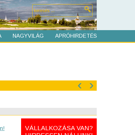
A
NAGYVILÁG
APRÓHIRDETÉS
‹
›
VÁLLALKOZÁSA VAN?
n!