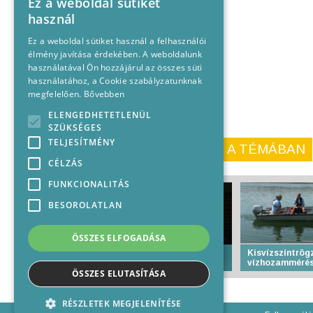
Ez a weboldal sütiket
használ
Ez a weboldal sütiket használ a felhasználói
élmény javítása érdekében. A weboldalunk
használatával Ön hozzájárul az összes süti
használatához, a Cookie szabályzatunknak
megfelelően.
Bővebben
ELENGEDHETETLENÜL
SZÜKSÉGES
TELJESÍTMÉNY
KORÁBBI CIKKEINK A TÉMÁBAN
CÉLZÁS
FUNKCIONALITÁS
BESOROLATLAN
ÖSSZES ELFOGADÁSA
Több mint 700 judós
Kisvízszintrögz
edzőtáborozik Baján
vízhozammérés
ÖSSZES ELUTASÍTÁSA
RÉSZLETEK MEGJELENÍTÉSE