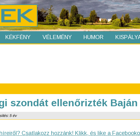
KÉKFÉNY
VÉLEMÉNY
HUMOR
KISPÁLY
i szondát ellenőrizték Baján
sítés: 5 év
híreiről? Csatlakozz hozzánk! Klikk, és like a Facebooko