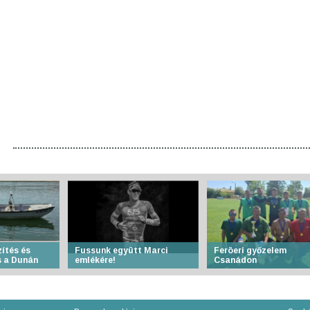
ítés és
Fussunk együtt Marci
Feröeri győzelem
 a Dunán
emlékére!
Csanádon