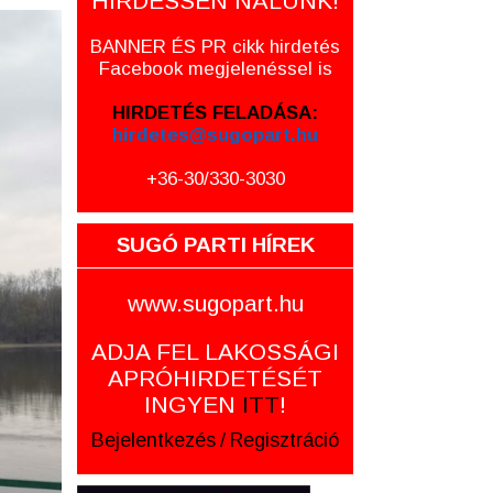
HIRDESSEN NÁLUNK!
BANNER ÉS PR cikk hirdetés
Facebook megjelenéssel is
HIRDETÉS FELADÁSA:
hirdetes@sugopart.hu
+36-30/330-3030
SUGÓ PARTI HÍREK
www.sugopart.hu
ADJA FEL LAKOSSÁGI
APRÓHIRDETÉSÉT
INGYEN
ITT
!
Bejelentkezés
/
Regisztráció