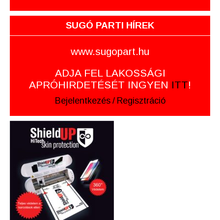
SUGÓ PARTI HÍREK
www.sugopart.hu
ADJA FEL LAKOSSÁGI
APRÓHIRDETÉSÉT INGYEN
ITT
!
Bejelentkezés
/
Regisztráció