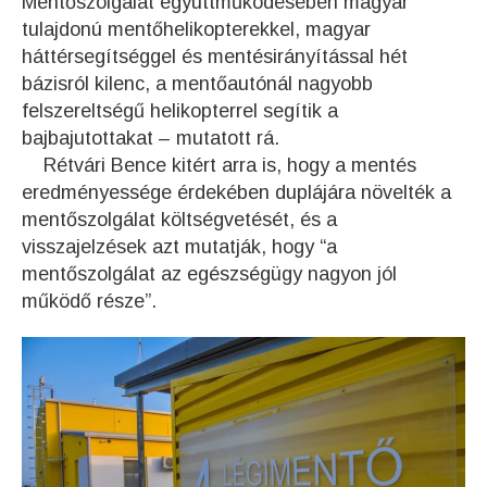
Mentőszolgálat együttműködésében magyar
tulajdonú mentőhelikopterekkel, magyar
háttérsegítséggel és mentésirányítással hét
bázisról kilenc, a mentőautónál nagyobb
felszereltségű helikopterrel segítik a
bajbajutottakat – mutatott rá.
Rétvári Bence kitért arra is, hogy a mentés
eredményessége érdekében duplájára növelték a
mentőszolgálat költségvetését, és a
visszajelzések azt mutatják, hogy “a
mentőszolgálat az egészségügy nagyon jól
működő része”.