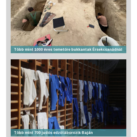
Több mint 1000 éves temetőre bukkantak Érsekcsanádnál
Több mint 700 judós edzőtáborozik Baján