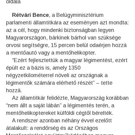
oldala
Rétvári Bence
, a Belügyminisztérium
parlamenti államtitkára az eseményen azt mondta:
az a cél, hogy mindenki biztonságban legyen
Magyarországon, bárkinek bárhol van szüksége
orvosi segítségre, 15 percen belül odaérjen hozzá
a mentőautó vagy a mentőhelikopter.
“Ezért fejlesztettük a magyar légimentést, ezért
épült ez a bázis is, amely 1350
négyzetkilométerrel növeli az országnak a
légimentők számára elérhető részét” – tette
hozzá.
Az államtitkár felidézte, Magyarország korábban
“nem állt a saját lábán” a légimentés terén, a
mentőhelikoptereket külföldi cégtől bérelték.
A rendszer azonban néhány évvel ezelőtt
átalakult: a rendőrség és az Országos