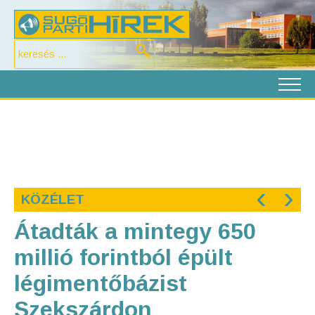
‹
›
KÖZÉLET
Átadták a mintegy 650
millió forintból épült
légimentőbázist
Szekszárdon