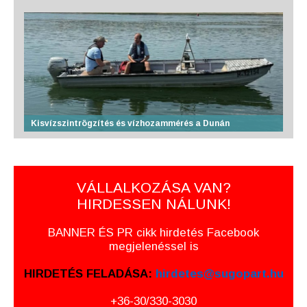
Kisvízszintrögzítés és vízhozammérés a Dunán
VÁLLALKOZÁSA VAN?
HIRDESSEN NÁLUNK!
BANNER ÉS PR cikk hirdetés Facebook
megjelenéssel is
HIRDETÉS FELADÁSA:
hirdetes@sugopart.hu
+36-30/330-3030