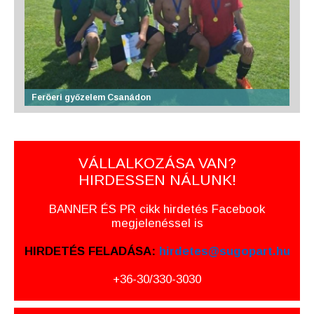
Feröeri győzelem Csanádon
VÁLLALKOZÁSA VAN?
HIRDESSEN NÁLUNK!
BANNER ÉS PR cikk hirdetés Facebook
megjelenéssel is
HIRDETÉS FELADÁSA:
hirdetes@sugopart.hu
+36-30/330-3030