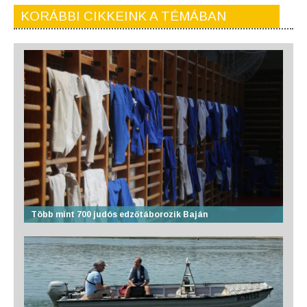
KORÁBBI CIKKEINK A TÉMÁBAN
Több mint 700 judós edzőtáborozik Baján