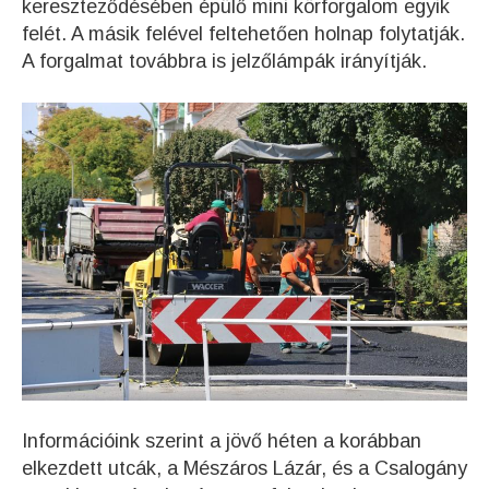
kereszteződésében épülő mini körforgalom egyik
felét. A másik felével feltehetően holnap folytatják.
A forgalmat továbbra is jelzőlámpák irányítják.
Információink szerint a jövő héten a korábban
elkezdett utcák, a Mészáros Lázár, és a Csalogány