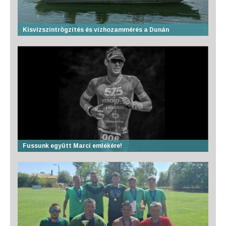
Kisvízszintrögzítés és vízhozammérés a Dunán
Fussunk együtt Marci emlékére!