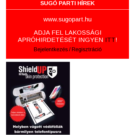
SUGÓ PARTI HÍREK
www.sugopart.hu
ADJA FEL LAKOSSÁGI
APRÓHIRDETÉSÉT INGYEN
ITT
!
Bejelentkezés
/
Regisztráció