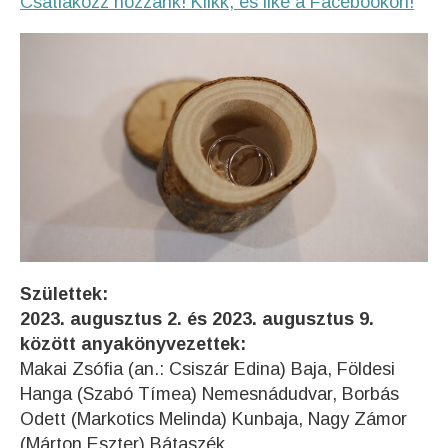
Csatlakozz hozzánk! Klikk, és like a Facebookon!
Születtek:
2023. augusztus 2. és 2023. augusztus 9.
között anyakönyvezettek:
Makai Zsófia (an.: Csiszár Edina) Baja, Földesi
Hanga (Szabó Tímea) Nemesnádudvar, Borbás
Odett (Markotics Melinda) Kunbaja, Nagy Zámor
(Márton Eszter) Bátaszék