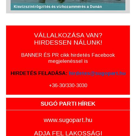
Kisvízszintrögzítés és vízhozammérés a Dunán
VÁLLALKOZÁSA VAN?
HIRDESSEN NÁLUNK!
BANNER ÉS PR cikk hirdetés Facebook
megjelenéssel is
HIRDETÉS FELADÁSA:
hirdetes@sugopart.hu
+36-30/330-3030
SUGÓ PARTI HÍREK
www.sugopart.hu
ADJA FEL LAKOSSÁGI