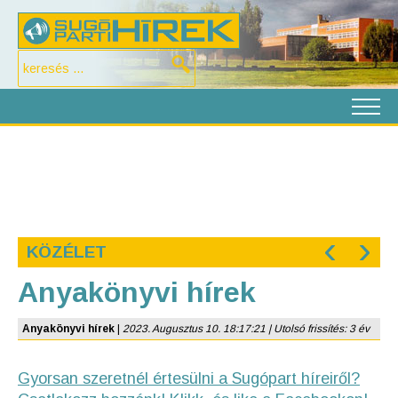
‹
›
KÖZÉLET
Anyakönyvi hírek
Anyakönyvi hírek
|
2023. Augusztus 10. 18:17:21 | Utolsó frissítés: 3 év
Gyorsan szeretnél értesülni a Sugópart híreiről?