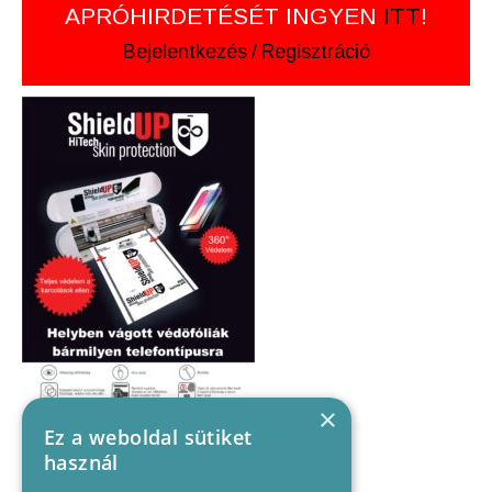
APRÓHIRDETÉSÉT INGYEN
ITT
!
Bejelentkezés
/
Regisztráció
×
Ez a weboldal sütiket
használ