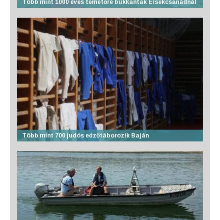
Több mint 1000 éves temetőre bukkantak Érsekcsanádnál
Több mint 700 judós edzőtáborozik Baján