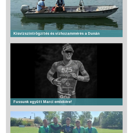
Kisvízszintrögzítés és vízhozammérés a Dunán
Fussunk együtt Marci emlékére!