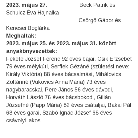
2023. május 27.
Beck Patrik és
Schulcz Éva Hajnalka
Csörgő Gábor és
Kenesei Boglárka
Meghaltak:
2023. május 25. és 2023. május 31. között
anyakönyvezettek:
Fekete József Ferenc 92 éves bajai, Csik Erzsébet
79 éves mélykúti, Serflek Gézáné (születési neve:
Király Viktória) 88 éves bácsalmási, Mihálovics
Zoltánné (Vukovics Anna Mária) 73 éves
nagybaracskai, Pere János 56 éves dávodi,
Horváth László 76 éves bácsbokodi, Gilián
Józsefné (Papp Mária) 82 éves csátaljai, Bakai Pál
68 éves garai, Szabó Ignác József 68 éves
csávolyi lakos