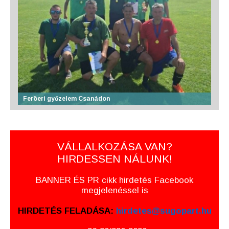
Feröeri győzelem Csanádon
VÁLLALKOZÁSA VAN?
HIRDESSEN NÁLUNK!
BANNER ÉS PR cikk hirdetés Facebook
megjelenéssel is
HIRDETÉS FELADÁSA:
hirdetes@sugopart.hu