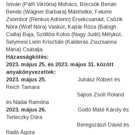
István (Pálfi Viktória) Mohács, Börcsök Berián
Bende (Wágner Barbara) Mátételke, Fekete
Zsombor (Renkus Adrienn) Érsekcsanád, Csőzik
Nóra (Wolf Nóra) Vaskút, Kajtár Róza (Balogh
Csilla) Baja, Szöllősi Kolos (Nagy Judit) Mélykút,
Selymesi Liem Krisztián (Kalderás Zsuzsanna
Mária) Csátalja
Házasságkötés:
2023. május 25. és 2023. május 31. között
anyakönyvezettek:
2023. május 25.
Juhász Róbert és
Reich Tamara
Sajtos Zsolt Roland
és Nádai Ramóna
2023. május 26.
Godó Máté Károly és
Terleczky Dóra
Beregszászi Dávid és
Radó Ágota