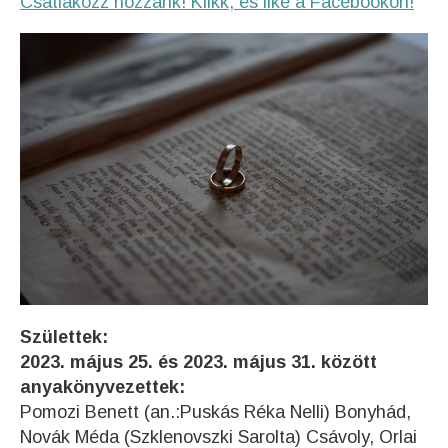
Csatlakozz hozzánk! Klikk, és like a Facebookon!
Születtek:
2023. május 25. és 2023. május 31. között
anyakönyvezettek:
Pomozi Benett (an.:Puskás Réka Nelli) Bonyhád,
Novák Méda (Szklenovszki Sarolta) Csávoly, Orlai