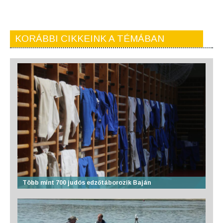
KORÁBBI CIKKEINK A TÉMÁBAN
Több mint 700 judós edzőtáborozik Baján