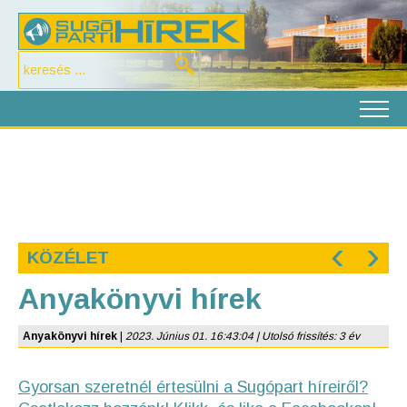
‹
›
KÖZÉLET
Anyakönyvi hírek
Anyakönyvi hírek
|
2023. Június 01. 16:43:04 | Utolsó frissítés: 3 év
Gyorsan szeretnél értesülni a Sugópart híreiről?