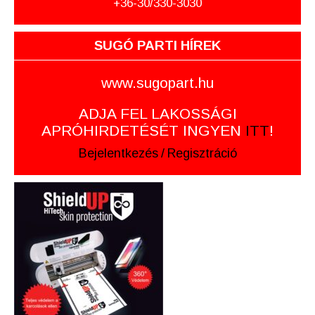
+36-30/330-3030
SUGÓ PARTI HÍREK
www.sugopart.hu
ADJA FEL LAKOSSÁGI
APRÓHIRDETÉSÉT INGYEN
ITT
!
Bejelentkezés
/
Regisztráció