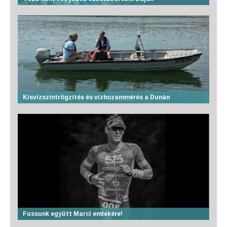
Kisvízszintrögzítés és vízhozammérés a Dunán
Fussunk együtt Marci emlékére!