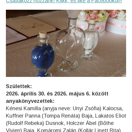
Csatlakozz hozzánk! Klikk, és like a Facebookon!
Születtek:
2026. április 30. és 2026. május 6. között
anyakönyvezettek:
Kénesi Kamilla (anyja neve: Unyi Zsófia) Kalocsa,
Kuffner Panna (Tompa Renáta) Baja, Lakatos Eliot
(Rudolf Rebeka) Dusnok, Holczer Ábel (Bőthe
Vivien) Baja, Komáromi Zalán (Kollár Linett Rita)