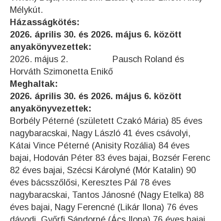
Mélykút.
Házasságkötés:
2026. április 30. és 2026. május 6. között
anyakönyvezettek:
2026. május 2. Pausch Roland és
Horváth Szimonetta Enikő
Meghaltak:
2026. április 30. és 2026. május 6. között
anyakönyvezettek:
Borbély Péterné (született Czakó Mária) 85 éves
nagybaracskai, Nagy László 41 éves csávolyi,
Kátai Vince Péterné (Anisity Rozália) 84 éves
bajai, Hodován Péter 83 éves bajai, Bozsér Ferenc
82 éves bajai, Szécsi Károlyné (Mór Katalin) 90
éves bácsszőlősi, Keresztes Pál 78 éves
nagybaracskai, Tantos Jánosné (Nagy Etelka) 88
éves bajai, Nagy Ferencné (Likár Ilona) 76 éves
dávodi, Győrfi Sándorné (Ács Ilona) 76 éves bajai