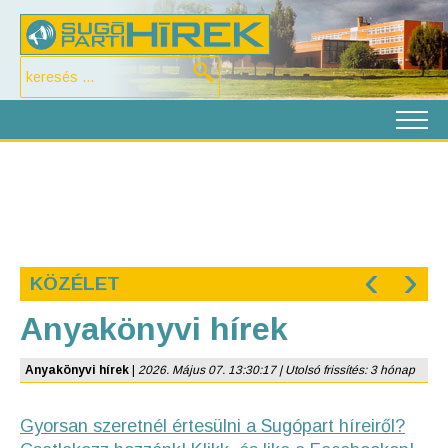
‹
›
KÖZÉLET
Anyakönyvi hírek
Anyakönyvi hírek
|
2026. Május 07. 13:30:17 | Utolsó frissítés: 3 hónap
Gyorsan szeretnél értesülni a Sugópart híreiről?