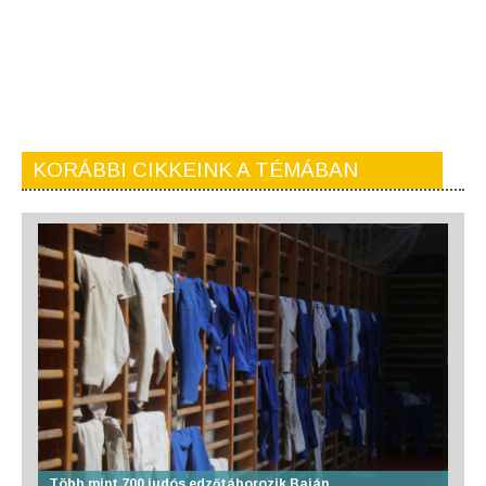
KORÁBBI CIKKEINK A TÉMÁBAN
Több mint 700 judós edzőtáborozik Baján