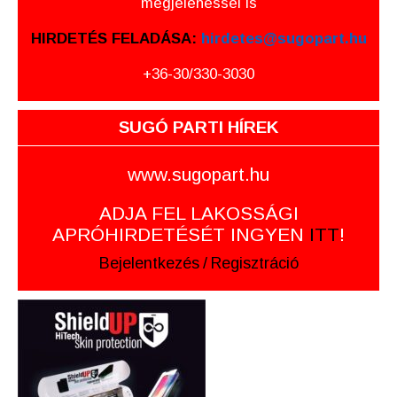
megjelenéssel is
HIRDETÉS FELADÁSA:
hirdetes@sugopart.hu
+36-30/330-3030
SUGÓ PARTI HÍREK
www.sugopart.hu
ADJA FEL LAKOSSÁGI
APRÓHIRDETÉSÉT INGYEN
ITT
!
Bejelentkezés
/
Regisztráció