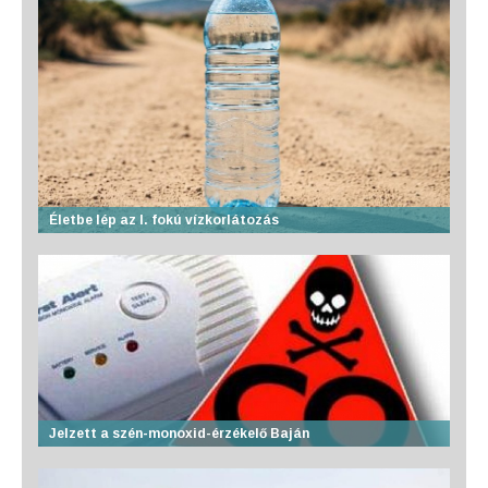
Életbe lép az I. fokú vízkorlátozás
Jelzett a szén-monoxid-érzékelő Baján