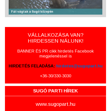
Fát vágtak a Sugó közepén
VÁLLALKOZÁSA VAN?
HIRDESSEN NÁLUNK!
BANNER ÉS PR cikk hirdetés Facebook
megjelenéssel is
HIRDETÉS FELADÁSA:
hirdetes@sugopart.hu
+36-30/330-3030
SUGÓ PARTI HÍREK
www.sugopart.hu