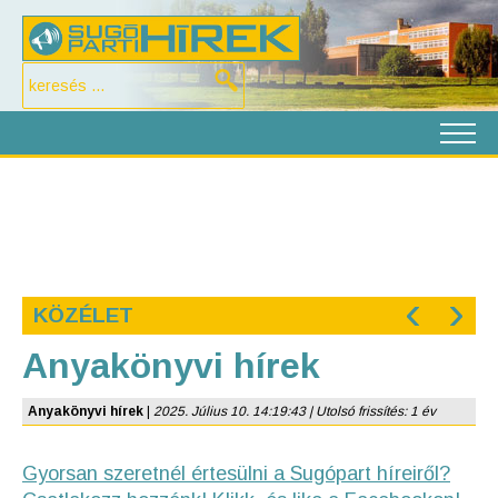
‹
›
KÖZÉLET
Anyakönyvi hírek
Anyakönyvi hírek
|
2025. Július 10. 14:19:43 | Utolsó frissítés: 1 év
Gyorsan szeretnél értesülni a Sugópart híreiről?