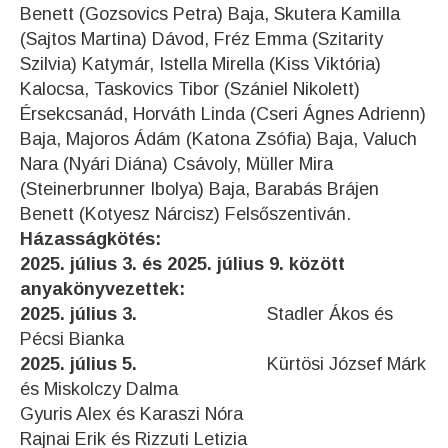
Benett (Gozsovics Petra) Baja, Skutera Kamilla
(Sajtos Martina) Dávod, Fréz Emma (Szitarity
Szilvia) Katymár, Istella Mirella (Kiss Viktória)
Kalocsa, Taskovics Tibor (Szániel Nikolett)
Érsekcsanád, Horváth Linda (Cseri Ágnes Adrienn)
Baja, Majoros Ádám (Katona Zsófia) Baja, Valuch
Nara (Nyári Diána) Csávoly, Müller Mira
(Steinerbrunner Ibolya) Baja, Barabás Brájen
Benett (Kotyesz Nárcisz) Felsőszentiván.
Házasságkötés:
2025. július 3. és 2025. július 9. között
anyakönyvezettek:
2025. július 3.
Stadler Ákos és
Pécsi Bianka
2025.
július 5.
Kürtösi József Márk
és Miskolczy Dalma
Gyuris Alex és Karaszi Nóra
Rajnai Erik és Rizzuti Letizia