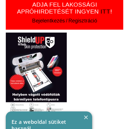
ADJA FEL LAKOSSÁGI
APRÓHIRDETÉSÉT INGYEN
ITT
!
Bejelentkezés
/
Regisztráció
×
Ez a weboldal sütiket
használ