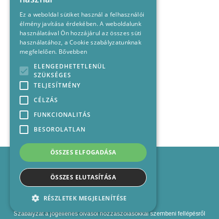
Ez a weboldal sütiket használ a felhasználói
élmény javítása érdekében. A weboldalunk
használatával Ön hozzájárul az összes süti
használatához, a Cookie szabályzatunknak
megfelelően.
Bővebben
ELENGEDHETETLENÜL
SZÜKSÉGES
TELJESÍTMÉNY
CÉLZÁS
FUNKCIONALITÁS
BESOROLATLAN
ÖSSZES ELFOGADÁSA
Impresszum
Médiajánlat
ÖSSZES ELUTASÍTÁSA
Felhasználási feltételek
Panaszkezelési nyilatkozat
RÉSZLETEK MEGJELENÍTÉSE
Kapcsolat
Szabályzat a jogellenes olvasói hozzászólásokkal szembeni fellépésről