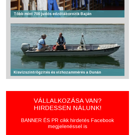
Több mint 700 judós edzőtáborozik Baján
Kisvízszintrögzítés és vízhozammérés a Dunán
VÁLLALKOZÁSA VAN?
HIRDESSEN NÁLUNK!
BANNER ÉS PR cikk hirdetés Facebook
megjelenéssel is