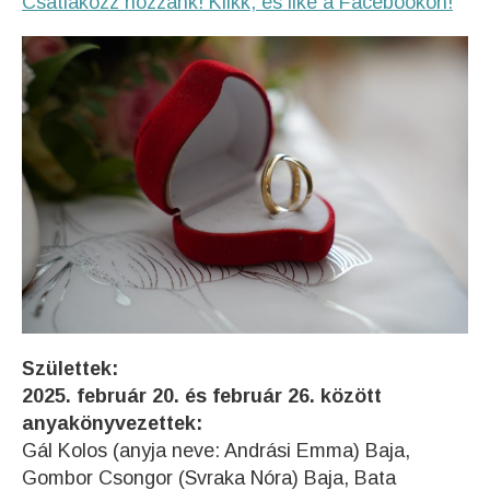
Csatlakozz hozzánk! Klikk, és like a Facebookon!
Születtek:
2025. február 20. és február 26. között
anyakönyvezettek:
Gál Kolos (anyja neve: Andrási Emma) Baja,
Gombor Csongor (Svraka Nóra) Baja, Bata