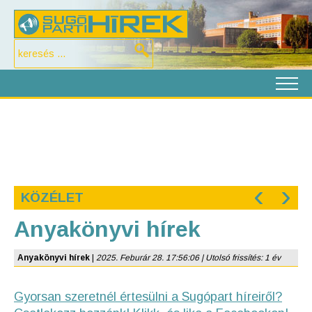
‹
›
KÖZÉLET
Anyakönyvi hírek
Anyakönyvi hírek
|
2025. Feburár 28. 17:56:06 | Utolsó frissítés: 1 év
Gyorsan szeretnél értesülni a Sugópart híreiről?