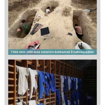
Több mint 1000 éves temetőre bukkantak Érsekcsanádnál