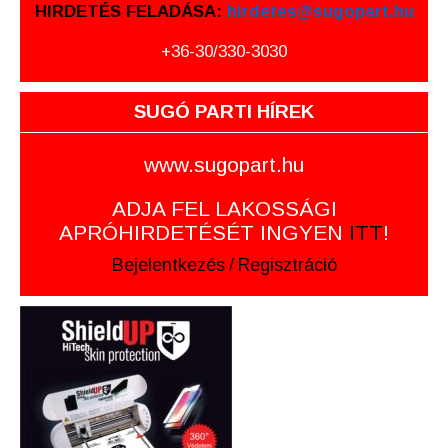
HIRDETÉS FELADÁSA:
hirdetes@sugopart.hu
+36-30/330-3030
SUGÓ PARTI HÍREK
www.sugopart.hu
ADJA FEL LAKOSSÁGI
APRÓHIRDETÉSÉT INGYEN
ITT
!
Bejelentkezés
/
Regisztráció