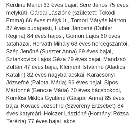
Kerdine Mahdi 63 éves bajai, Sere János 75 éves
mélykúti, Gárdai Lászlóné (született: Tokodi
Emma) 66 éves mélykúti, Tomori Mátyás Márton
87 éves budapesti, Huber Jánosné (Dobler
Regina) 84 éves hajósi, Gömöri Lajos 60 éves
tataházai, Horváth Mihály 68 éves hercegszántói,
Szép Jenőné (Suszter Anna) 69 éves bajai,
Sztankovics Lajos Géza 79 éves bajai, Mandzsó
Zoltán 47 éves bajai, Klement Istvánné (Aladics
Katalin) 82 éves nagybaracskai, Karácsonyi
Józsefné (Palotai Mária) 96 éves bajai, Sipos
Mártonné (Bencze Mária) 70 éves bácsbokodi,
Komlósi Miklós Gyuláné (Gáspár Anna) 85 éves
bajai, Kovács Józsefné (Szvorény Erzsébet) 84
éves katymári, Holczer Lászlóné (Hományi Rózsa
Terézia) 77 éves bajai lakos