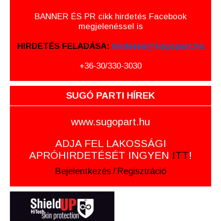
BANNER ÉS PR cikk hirdetés Facebook
megjelenéssel is
HIRDETÉS FELADÁSA:
hirdetes@sugopart.hu
+36-30/330-3030
SUGÓ PARTI HÍREK
www.sugopart.hu
ADJA FEL LAKOSSÁGI
APRÓHIRDETÉSÉT INGYEN
ITT
!
Bejelentkezés
/
Regisztráció