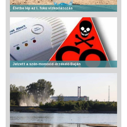
Életbe lép az I. fokú vízkorlátozás
Jelzett a szén-monoxid-érzékelő Baján