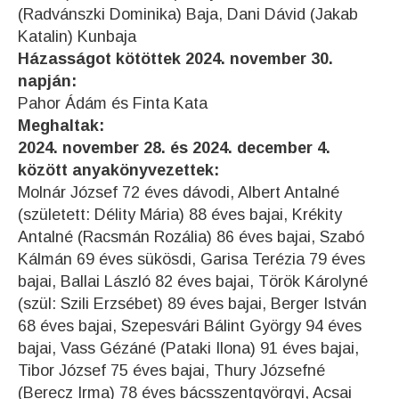
(Radvánszki Dominika) Baja, Dani Dávid (Jakab
Katalin) Kunbaja
Házasságot kötöttek 2024. november 30.
napján:
Pahor Ádám és Finta Kata
Meghaltak:
2024. november 28. és 2024. december 4.
között anyakönyvezettek:
Molnár József 72 éves dávodi, Albert Antalné
(született: Délity Mária) 88 éves bajai, Krékity
Antalné (Racsmán Rozália) 86 éves bajai, Szabó
Kálmán 69 éves sükösdi, Garisa Terézia 79 éves
bajai, Ballai László 82 éves bajai, Török Károlyné
(szül: Szili Erzsébet) 89 éves bajai, Berger István
68 éves bajai, Szepesvári Bálint György 94 éves
bajai, Vass Gézáné (Pataki Ilona) 91 éves bajai,
Tibor József 75 éves bajai, Thury Józsefné
(Berecz Irma) 78 éves bácsszentgyörgyi, Acsai