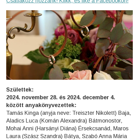
Csatlakozz hozzánk! Klikk, és like a Facebookon!
Születtek:
2024. november 28. és 2024. december 4.
között anyakönyvezettek:
Tamás Kinga (anyja neve: Treiszter Nikolett) Baja,
Aladics Luca (Komán Alexandra) Bátmonostor,
Mohai Anni (Harsányi Diána) Érsekcsanád, Maros
Laura (Szász Szandra) Bátya, Szabó Anna Mária