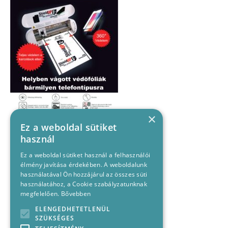
×
Ez a weboldal sütiket
használ
Ez a weboldal sütiket használ a felhasználói
élmény javítása érdekében. A weboldalunk
használatával Ön hozzájárul az összes süti
használatához, a Cookie szabályzatunknak
megfelelően.
Bővebben
ELENGEDHETETLENÜL
SZÜKSÉGES