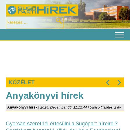
‹
›
KÖZÉLET
Anyakönyvi hírek
Anyakönyvi hírek
|
2024. December 05. 11:12:44 | Utolsó frissítés: 2 év
Gyorsan szeretnél értesülni a Sugópart híreiről?