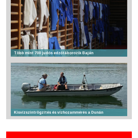
Több mint 700 judós edzőtáborozik Baján
Kisvízszintrögzítés és vízhozammérés a Dunán