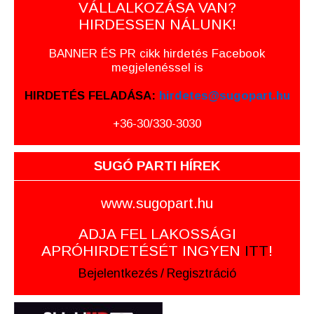
VÁLLALKOZÁSA VAN?
HIRDESSEN NÁLUNK!
BANNER ÉS PR cikk hirdetés Facebook
megjelenéssel is
HIRDETÉS FELADÁSA:
hirdetes@sugopart.hu
+36-30/330-3030
SUGÓ PARTI HÍREK
www.sugopart.hu
ADJA FEL LAKOSSÁGI
APRÓHIRDETÉSÉT INGYEN
ITT
!
Bejelentkezés
/
Regisztráció