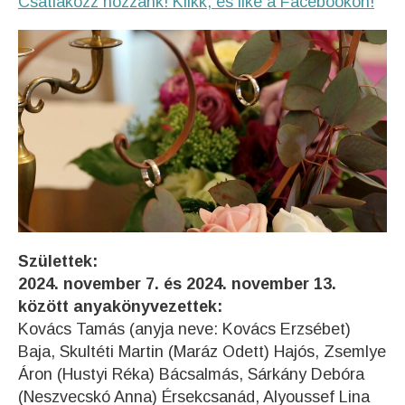
Csatlakozz hozzánk! Klikk, és like a Facebookon!
Születtek:
2024. november 7. és 2024. november 13.
között anyakönyvezettek:
Kovács Tamás (anyja neve: Kovács Erzsébet)
Baja, Skultéti Martin (Maráz Odett) Hajós, Zsemlye
Áron (Hustyi Réka) Bácsalmás, Sárkány Debóra
(Neszvecskó Anna) Érsekcsanád, Alyoussef Lina