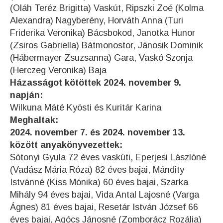
(Oláh Teréz Brigitta) Vaskút, Ripszki Zoé (Kolma
Alexandra) Nagyberény, Horváth Anna (Turi
Friderika Veronika) Bácsbokod, Janotka Hunor
(Zsiros Gabriella) Bátmonostor, Jánosik Dominik
(Hábermayer Zsuzsanna) Gara, Vaskó Szonja
(Herczeg Veronika) Baja
Házasságot kötöttek 2024. november 9.
napján:
Wilkuna Máté Kyösti és Kuritár Karina
Meghaltak:
2024. november 7. és 2024. november 13.
között anyakönyvezettek:
Sótonyi Gyula 72 éves vaskúti, Eperjesi Lászlóné
(Vadász Mária Róza) 82 éves bajai, Mándity
Istvánné (Kiss Mónika) 60 éves bajai, Szarka
Mihály 94 éves bajai, Vida Antal Lajosné (Varga
Ágnes) 81 éves bajai, Resetár István József 66
éves bajai, Agócs Jánosné (Zomborácz Rozália)