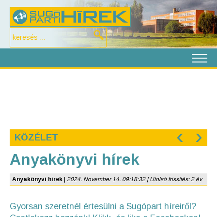
‹
›
KÖZÉLET
Anyakönyvi hírek
Anyakönyvi hírek
|
2024. November 14. 09:18:32 | Utolsó frissítés: 2 év
Gyorsan szeretnél értesülni a Sugópart híreiről?