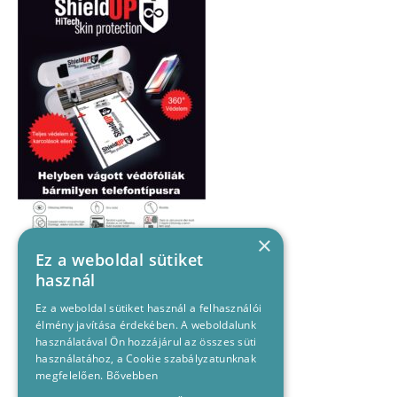
×
Ez a weboldal sütiket
használ
Ez a weboldal sütiket használ a felhasználói
élmény javítása érdekében. A weboldalunk
használatával Ön hozzájárul az összes süti
használatához, a Cookie szabályzatunknak
megfelelően.
Bővebben