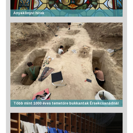
Anyakönyvi hírek
Több mint 1000 éves temetőre bukkantak Érsekcsanádnál