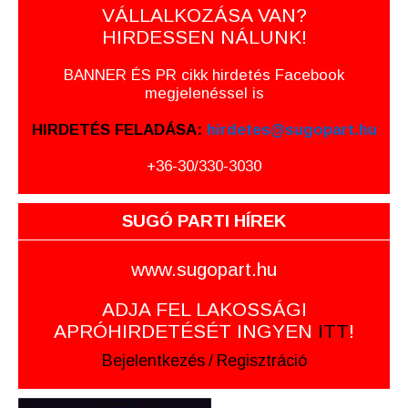
VÁLLALKOZÁSA VAN?
HIRDESSEN NÁLUNK!
BANNER ÉS PR cikk hirdetés Facebook
megjelenéssel is
HIRDETÉS FELADÁSA:
hirdetes@sugopart.hu
+36-30/330-3030
SUGÓ PARTI HÍREK
www.sugopart.hu
ADJA FEL LAKOSSÁGI
APRÓHIRDETÉSÉT INGYEN
ITT
!
Bejelentkezés
/
Regisztráció