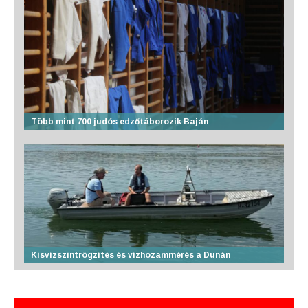
Több mint 700 judós edzőtáborozik Baján
Kisvízszintrögzítés és vízhozammérés a Dunán