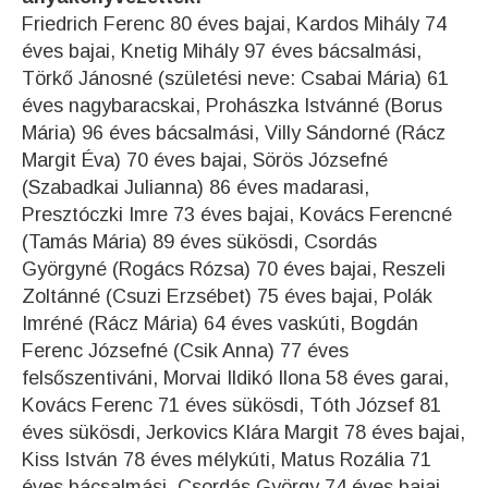
Friedrich Ferenc 80 éves bajai, Kardos Mihály 74
éves bajai, Knetig Mihály 97 éves bácsalmási,
Törkő Jánosné (születési neve: Csabai Mária) 61
éves nagybaracskai, Prohászka Istvánné (Borus
Mária) 96 éves bácsalmási, Villy Sándorné (Rácz
Margit Éva) 70 éves bajai, Sörös Józsefné
(Szabadkai Julianna) 86 éves madarasi,
Presztóczki Imre 73 éves bajai, Kovács Ferencné
(Tamás Mária) 89 éves sükösdi, Csordás
Györgyné (Rogács Rózsa) 70 éves bajai, Reszeli
Zoltánné (Csuzi Erzsébet) 75 éves bajai, Polák
Imréné (Rácz Mária) 64 éves vaskúti, Bogdán
Ferenc Józsefné (Csik Anna) 77 éves
felsőszentiváni, Morvai Ildikó Ilona 58 éves garai,
Kovács Ferenc 71 éves sükösdi, Tóth József 81
éves sükösdi, Jerkovics Klára Margit 78 éves bajai,
Kiss István 78 éves mélykúti, Matus Rozália 71
éves bácsalmási, Csordás György 74 éves bajai,