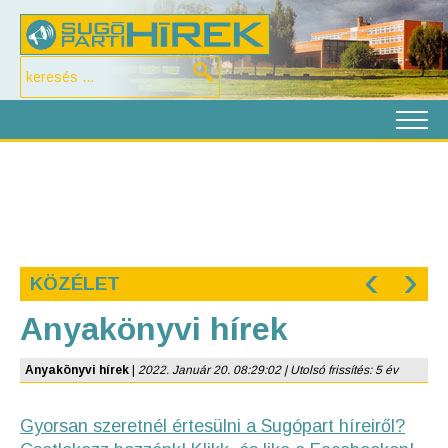
‹
›
KÖZÉLET
Anyakönyvi hírek
Anyakönyvi hírek
|
2022. Január 20. 08:29:02 | Utolsó frissítés: 5 év
Gyorsan szeretnél értesülni a Sugópart híreiről?