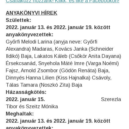
Csatlakozz hozzánk! Klikk, és like a Facebookon!
ANYAKÖNYVI HÍREK
Születtek:
2022. január 13. és 2022. január 19. között
anyakönyvezettek:
Győrfi Melodi Larina (anyja neve: Győrfi
Alexandra) Madaras, Kovács Janka (Schneider
Ildikó) Baja, Lakatos Káleb (Csőkör Anita Dayana)
Érsekcsanád, Snyehola Máté Imre (Varga Noémi)
Fajsz, Arnold Zsombor (Gödön Renáta) Baja,
Dinnyés Hanna Lilien (Kiss Hajnalka) Csávoly,
Tálas Tamara (Noszkó Zita) Baja
Házasságkötés:
2022. január 15.
Szerezla
Tibor és Szeitz Mónika
Meghaltak:
2022. január 13. és 2022. január 19. között
anyakönyvezettek: