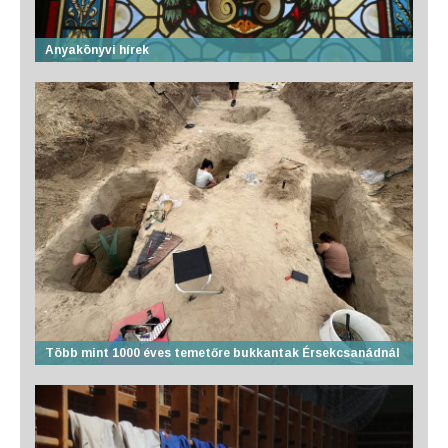
Anyakönyvi hírek
Több mint 1000 éves temetőre bukkantak Érsekcsanádnál