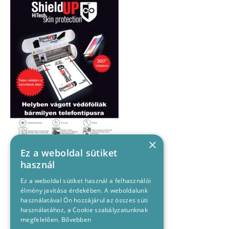
×
Ez a weboldal sütiket
használ
Ez a weboldal sütiket használ a felhasználói
élmény javítása érdekében. A weboldalunk
használatával Ön hozzájárul az összes süti
használatához, a Cookie szabályzatunknak
megfelelően.
Bővebben