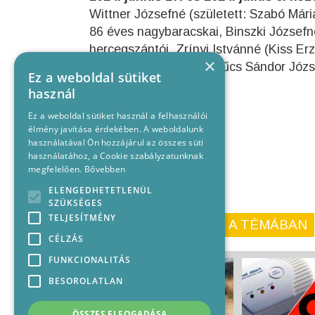
Wittner Józsefné (született: Szabó Mári
86 éves nagybaracskai, Binszki Józsefné
hercegszántói, Zrínyi Istvánné (Kiss Erz
×
János 72 éves bajai, Szűcs Sándor Józse
Ez a weboldal sütiket
használ
Ez a weboldal sütiket használ a felhasználói
élmény javítása érdekében. A weboldalunk
használatával Ön hozzájárul az összes süti
használatához, a Cookie szabályzatunknak
megfelelően.
Bővebben
ELENGEDHETETLENÜL
SZÜKSÉGES
TELJESÍTMÉNY
KORÁBBI CIKKEINK A TÉMÁBAN
CÉLZÁS
FUNKCIONALITÁS
BESOROLATLAN
ÖSSZES ELFOGADÁSA