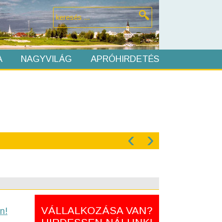
A
NAGYVILÁG
APRÓHIRDETÉS
‹
›
VÁLLALKOZÁSA VAN?
n!