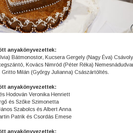
özött anyakönyvezettek:
ilvia) Bátmonostor, Kucsera Gergely (Nagy Éva) Csávoly,
ercegszántó, Kovács Nimród (Péter Réka) Nemesnádudvar
 Gritto Milán (Győrgy Julianna) Császártöltés.
özött anyakönyvezettek:
és Hodován Veronika Henriett
ke Szimonetta
cs és Albert Anna
 és Csordás Emese
özött anyakönyvezettek: