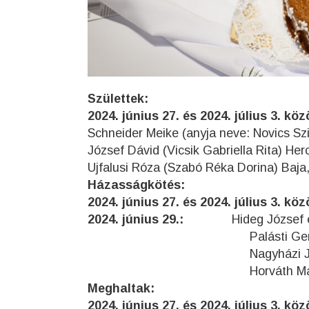
Születtek:
2024. június 27. és 2024. július 3. k
Schneider Meike (anyja neve: Novics Sz
József Dávid (Vicsik Gabriella Rita) H
Ujfalusi Róza (Szabó Réka Dorina) Baja,
Házasságkötés:
2024. június 27. és 2024. július 3. k
2024. június 29.:
Hideg József 
Palásti Gergő és Sző
Nagyházi János Szabol
Horváth Martin Patrik
Meghaltak:
2024. június 27. és 2024. július 3. k