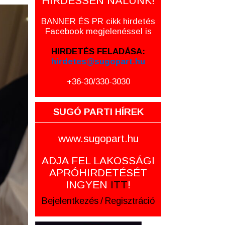
HIRDESSEN NÁLUNK!
BANNER ÉS PR cikk hirdetés
Facebook megjelenéssel is
HIRDETÉS FELADÁSA:
hirdetes@sugopart.hu
+36-30/330-3030
SUGÓ PARTI HÍREK
www.sugopart.hu
ADJA FEL LAKOSSÁGI
APRÓHIRDETÉSÉT
INGYEN
ITT
!
Bejelentkezés
/
Regisztráció