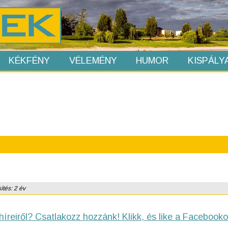
KÉKFÉNY
VÉLEMÉNY
HUMOR
KISPÁLY
ítés: 2 év
híreiről? Csatlakozz hozzánk! Klikk, és like a Facebooko