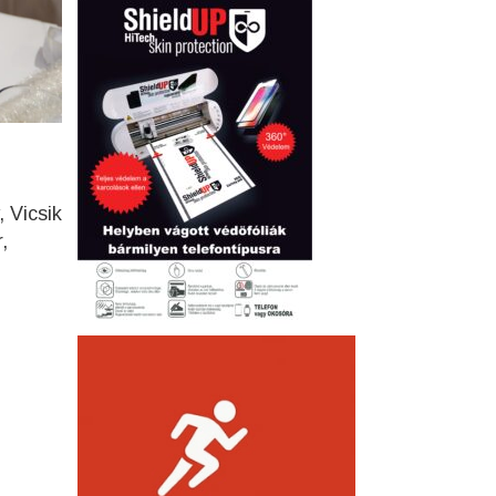
 Vicsik
,