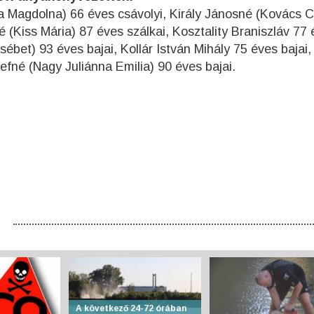
a Magdolna) 66 éves csávolyi, Király Jánosné (Kovács Ce
 (Kiss Mária) 87 éves szálkai, Kosztality Braniszláv 77
sébet) 93 éves bajai, Kollár István Mihály 75 éves bajai,
fné (Nagy Juliánna Emilia) 90 éves bajai.
A következő 24-72 órában