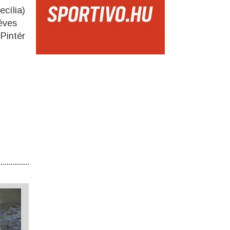
cília)
 éves
 Pintér