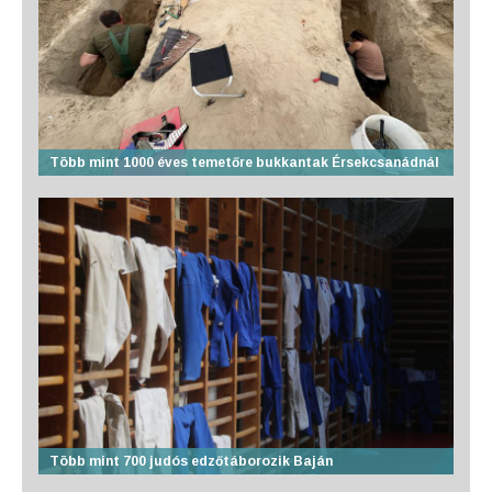
Több mint 1000 éves temetőre bukkantak Érsekcsanádnál
Több mint 700 judós edzőtáborozik Baján