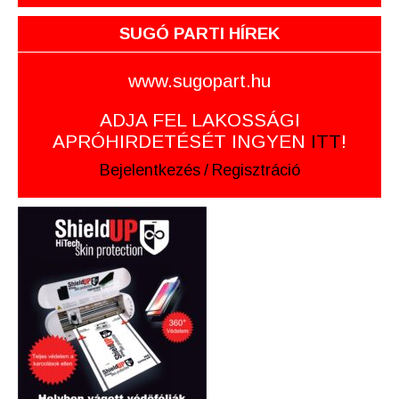
SUGÓ PARTI HÍREK
www.sugopart.hu
ADJA FEL LAKOSSÁGI
APRÓHIRDETÉSÉT INGYEN
ITT
!
Bejelentkezés
/
Regisztráció