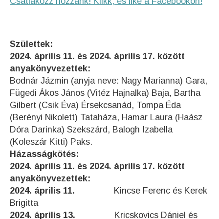
Csatlakozz hozzánk! Klikk, és like a Facebookon!
Születtek:
2024. április 11. és 2024. április 17. között
anyakönyvezettek:
Bodnár Jázmin (anyja neve: Nagy Marianna) Gara,
Fügedi Ákos János (Vitéz Hajnalka) Baja, Bartha
Gilbert (Csik Éva) Érsekcsanád, Tompa Éda
(Berényi Nikolett) Tataháza, Hamar Laura (Haász
Dóra Darinka) Szekszárd, Balogh Izabella
(Koleszár Kitti) Paks.
Házasságkötés:
2024. április 11. és 2024. április 17. között
anyakönyvezettek:
2024. április 11.
Kincse Ferenc és Kerek
Brigitta
2024. április 13.
Kricskovics Dániel és