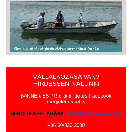
Kisvízszintrögzítés és vízhozammérés a Dunán
VÁLLALKOZÁSA VAN?
HIRDESSEN NÁLUNK!
BANNER ÉS PR cikk hirdetés Facebook
megjelenéssel is
HIRDETÉS FELADÁSA:
hirdetes@sugopart.hu
+36-30/330-3030