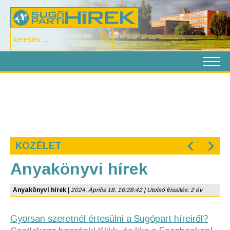
‹
›
KÖZÉLET
Anyakönyvi hírek
Anyakönyvi hírek
|
2024. Április 18. 16:28:42 | Utolsó frissítés: 2 év
Gyorsan szeretnél értesülni a Sugópart híreiről?