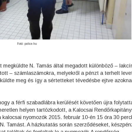
Fotó: police.hu
at megküldte N. Tamás által megadott különböző – lakc
ott – számlaszámokra, melyekről a pénzt a terhelt levet
üldte meg és így a sértetteket tévedésbe ejtve azokna
ogy a férfi szabadlábra kerülését követően újra folytatt
eretlen helyen tartózkodott, a Kalocsai Rendőrkapitán
 a kalocsai nyomozók 2015. február 10-én 15 óra 30 perc
 N. Tamást. A házkutatás során szerződéseket, készpén