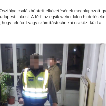
Osztálya csalás bűntett elkövetésének megalapozott g
udapesti lakost. A férfi az egyik weboldalon hirdetéseke
 hogy telefont vagy számítástechnikai eszközt küld a