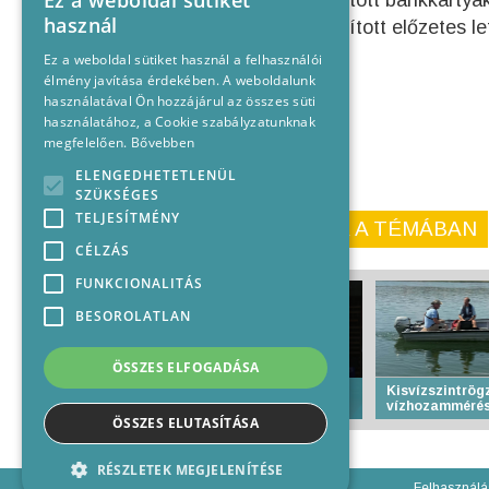
Ez a weboldal sütiket
különböző nevekre kiállított bankkártyá
használ
kezdeményezi a gyanúsított előzetes let
Ez a weboldal sütiket használ a felhasználói
élmény javítása érdekében. A weboldalunk
használatával Ön hozzájárul az összes süti
használatához, a Cookie szabályzatunknak
megfelelően.
Bővebben
ELENGEDHETETLENÜL
SZÜKSÉGES
TELJESÍTMÉNY
KORÁBBI CIKKEINK A TÉMÁBAN
CÉLZÁS
FUNKCIONALITÁS
BESOROLATLAN
ÖSSZES ELFOGADÁSA
Több mint 700 judós
Kisvízszintrögz
edzőtáborozik Baján
vízhozammérés
ÖSSZES ELUTASÍTÁSA
RÉSZLETEK MEGJELENÍTÉSE
Felhasználá