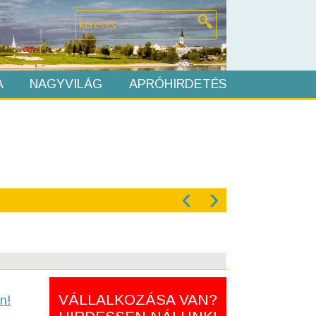
A
NAGYVILÁG
APRÓHIRDETÉS
‹
›
VÁLLALKOZÁSA VAN?
n!