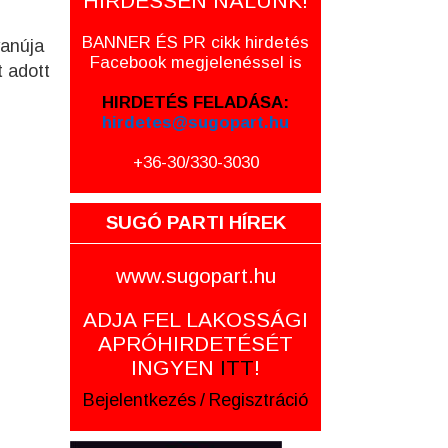
HIRDESSEN NÁLUNK!
BANNER ÉS PR cikk hirdetés
yanúja
Facebook megjelenéssel is
t adott
HIRDETÉS FELADÁSA:
hirdetes@sugopart.hu
+36-30/330-3030
SUGÓ PARTI HÍREK
www.sugopart.hu
ADJA FEL LAKOSSÁGI
APRÓHIRDETÉSÉT
INGYEN
ITT
!
Bejelentkezés
/
Regisztráció