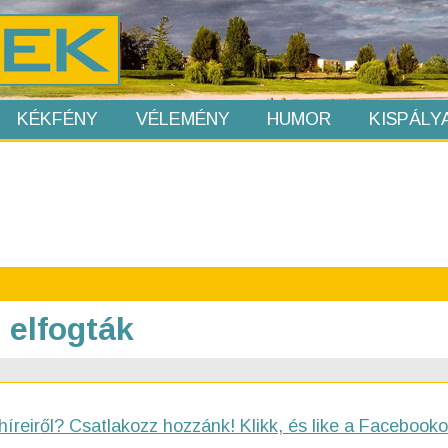
KÉKFÉNY
VÉLEMÉNY
HUMOR
KISPÁLY
 elfogták
híreiről? Csatlakozz hozzánk! Klikk, és like a Facebooko