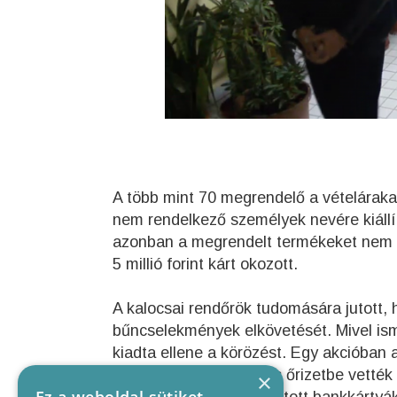
A több mint 70 megrendelő a vételárak
nem rendelkező személyek nevére kiállít
azonban a megrendelt termékeket nem k
5 millió forint kárt okozott.
A kalocsai rendőrök tudomására jutott, h
bűncselekmények elkövetését. Mivel ism
kiadta ellene a körözést. Egy akcióban
Budapesten elfogták és őrizetbe vették
×