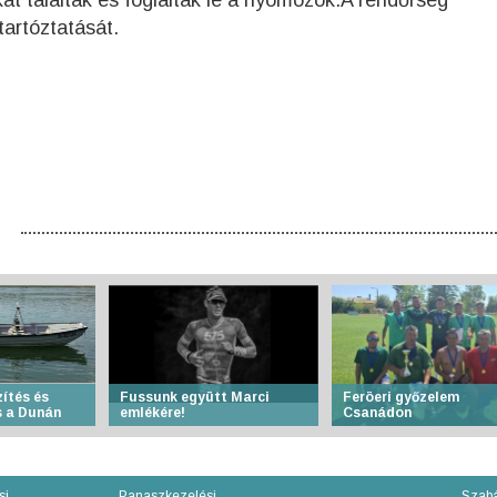
kat találtak és foglaltak le a nyomozók.A rendőrség
artóztatását.
ítés és
Fussunk együtt Marci
Feröeri győzelem
 a Dunán
emlékére!
Csanádon
si
Panaszkezelési
Szabá