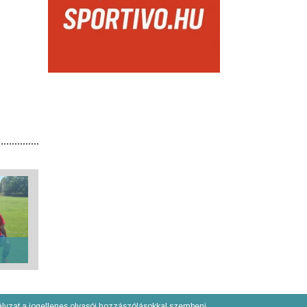
lyzat a jogellenes olvasói hozzászólásokkal szembeni