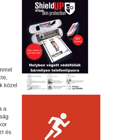
ímmel
te,
k közel
a a
yság
kor
zt és