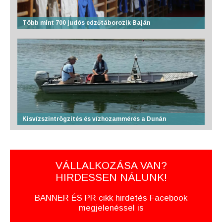
Több mint 700 judós edzőtáborozik Baján
Kisvízszintrögzítés és vízhozammérés a Dunán
VÁLLALKOZÁSA VAN?
HIRDESSEN NÁLUNK!
BANNER ÉS PR cikk hirdetés Facebook
megjelenéssel is