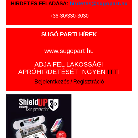
HIRDETÉS FELADÁSA:
hirdetes@sugopart.hu
+36-30/330-3030
SUGÓ PARTI HÍREK
www.sugopart.hu
ADJA FEL LAKOSSÁGI
APRÓHIRDETÉSÉT INGYEN
ITT
!
Bejelentkezés
/
Regisztráció