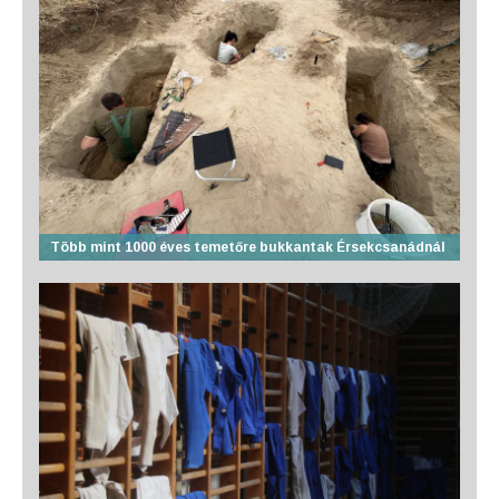
Több mint 1000 éves temetőre bukkantak Érsekcsanádnál