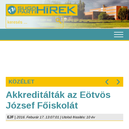
‹
›
KÖZÉLET
Akkreditálták az Eötvös
József Főiskolát
EJF
|
2016. Feburár 17. 13:07:01 | Utolsó frissítés: 10 év