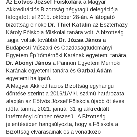
Az
Eötvös József Főiskolára
a Magyar
Akkreditációs Bizottság négytagú delegációja
látogatott el 2015. október 28-án. A látogató
bizottság elnöke
Dr. Thiel Katalin
az Eszterházy
Károly Főiskola főiskolai tanára volt. A bizottság
tagjai voltak továbbá
Dr. Józsa János
a
Budapesti Műszaki és Gazdaságtudományi
Egyetem Építőmérnöki Karának egyetemi tanára,
Dr. Abonyi János
a Pannon Egyetem Mérnöki
Karának egyetemi tanára és
Garbai Adám
egyetemi hallgató.
A Magyar Akkreditációs Bizottság egyhangú
döntése szerint a 2016/1/VI/I. számú határozata
alapján az Eötvös József Főiskola újabb öt éves
időtartamra, 2021. január 31-ig akkreditált
intézményi címben részesül. A Bizottság
jelentésében hangsúlyozta, hogy a Főiskola a
Bizottság elvárásainak és a vonatkozó