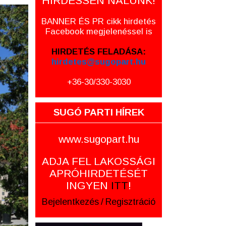
HIRDESSEN NÁLUNK!
BANNER ÉS PR cikk hirdetés
Facebook megjelenéssel is
HIRDETÉS FELADÁSA:
hirdetes@sugopart.hu
+36-30/330-3030
SUGÓ PARTI HÍREK
www.sugopart.hu
ADJA FEL LAKOSSÁGI
APRÓHIRDETÉSÉT
INGYEN
ITT
!
Bejelentkezés
/
Regisztráció