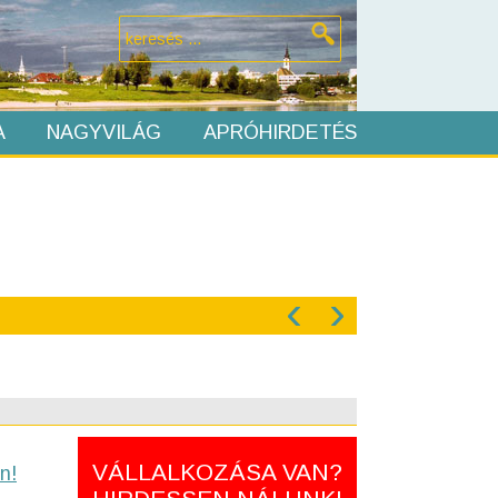
A
NAGYVILÁG
APRÓHIRDETÉS
‹
›
VÁLLALKOZÁSA VAN?
n!