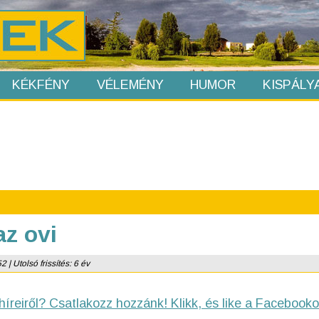
KÉKFÉNY
VÉLEMÉNY
HUMOR
KISPÁLY
az ovi
 | Utolsó frissítés: 6 év
híreiről? Csatlakozz hozzánk! Klikk, és like a Facebooko