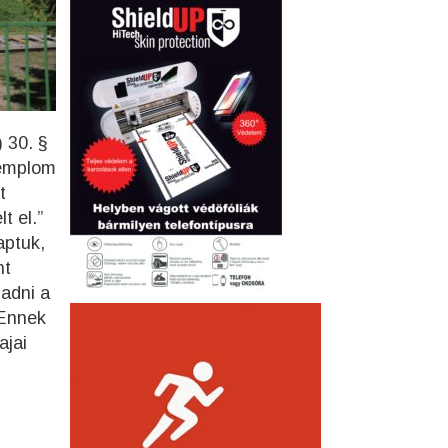
 30. §
Templom
t
t el.”
aptuk,
nt
gadni a
 Ennek
ajai