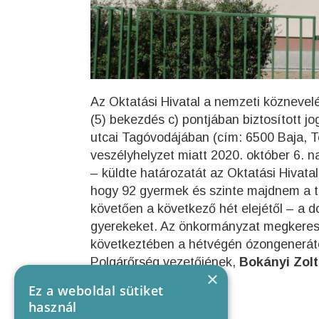
Az Oktatási Hivatal a nemzeti köznevelé
(5) bekezdés c) pontjában biztosított 
utcai Tagóvodájában (cím: 6500 Baja, T
veszélyhelyzet miatt 2020. október 6. na
– küldte határozatát az Oktatási Hivata
hogy 92 gyermek és szinte majdnem a tel
követően a következő hét elejétől – a d
gyerekeket. Az önkormányzat megkereste
következtében a hétvégén ózongenerátor
Polgárőrség vezetőjének,
Bokányi Zol
×
Sajtóiroda
Ez a weboldal sütiket
használ