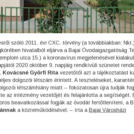
sről szóló 2011. évi CXC. törvény (a továbbiakban: Nkt.)
jogkörében hivatalból eljárva a Bajai Óvodaigazgatóság 
emplom utca 15.) a koronavírus megjelenésével kialakul
pjától 2020 október 9. napjáig rendkívüli szünetet rendel
l.
Kovácsné Győrfi Rita
vezetőtől azt a tájékoztatást k
jes dolgozói létszám érintett. A teszteléseket, karanté
olgozói létszámhiány miatt – fokozatosan újra tudják fo
 az intézmény vezetőjét és felajánlotta a segítségét.
os beavatkozással fogják az óvodát fertőtleníteni, a B
tánnak
a közreműködésével. – írta a
Bajai Városházi