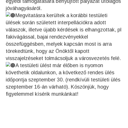
egyedi támogatására benyújtott pályázat utólagos
jóváhagyásáról.
Megvitatásra kerültek a korábbi testületi
ülések során született interpellációkra adott
válaszok, illetve újabb kérdések is elhangzottak, pl
fakivágással, bajai rendezvényekkel
összefüggésben, melyek kapcsán most is arra
törekedtünk, hogy az Önöktől kapott
visszajelzéseket tolmácsoljuk a városvezetés felé.
A testületi ülést már élőben is nyomon
követhetik oldalunkon, a következő rendes ülés
időpontja szeptember 30. (rendkívüli testületi ülés
szeptember 16-án várható). Köszönjük, hogy
figyelemmel kísérik munkánkat!