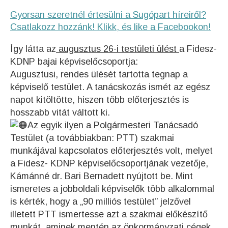
Gyorsan szeretnél értesülni a Sugópart híreiről?
Csatlakozz hozzánk! Klikk, és like a Facebookon!
Így látta az
augusztus 26-i testületi ülést
a Fidesz-
KDNP bajai képviselőcsoportja:
Augusztusi, rendes ülését tartotta tegnap a
képviselő testület. A tanácskozás ismét az egész
napot kitöltötte, hiszen több előterjesztés is
hosszabb vitát váltott ki.
Az egyik ilyen a Polgármesteri Tanácsadó
Testület (a továbbiakban: PTT) szakmai
munkájával kapcsolatos előterjesztés volt, melyet
a Fidesz- KDNP képviselőcsoportjának vezetője,
Kámánné dr. Bari Bernadett nyújtott be. Mint
ismeretes a jobboldali képviselők több alkalommal
is kérték, hogy a „90 milliós testület” jelzővel
illetett PTT ismertesse azt a szakmai előkészítő
munkát, aminek mentén az önkormányzati cégek