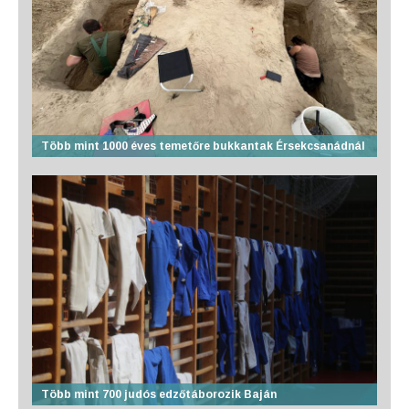
Több mint 1000 éves temetőre bukkantak Érsekcsanádnál
Több mint 700 judós edzőtáborozik Baján