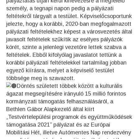
pályáztatás útján kerül kinevezésre a megfelelő
személy, a tegnapi napon pedig a pályázati
feltétekről tárgyalt a testület. Képviselőcsoportunk
jelezte, hogy a korábbi, 2020-ban megfogalmazott
pályázati feltételekhez képest a városvezetés által
javasolt feltételek szűkítik az esélyes pályázók
körét, szinte a jelenlegi vezetőre lettek szabva a
feltételek. Ebből kifolyólag javaslatot tettünk a
korábbi pályázati feltételekkel tartalmilag jobban
egyező kiírásra, melyet a képviselő testület
többsége meg is szavazott.
Döntés született többek között a kulturális
ágazat megsegítésére irányuló 15 millió forintos
kormányzati támogatás felhasználásáról, a
Bethlen Gábor Alapkezelő által kiírt
„Testvértelepülési programok és együttműködések
támogatása 2021” pályázat és az Európai
Mobilitási Hét, illetve Autómentes Nap rendezvény