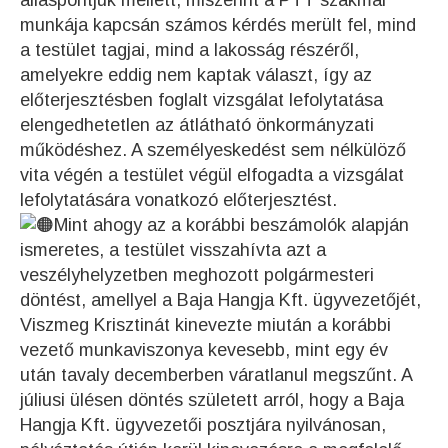
álláspontjuk mellett, miszerint a PTT szakmai
munkája kapcsán számos kérdés merült fel, mind
a testület tagjai, mind a lakosság részéről,
amelyekre eddig nem kaptak választ, így az
előterjesztésben foglalt vizsgálat lefolytatása
elengedhetetlen az átlátható önkormányzati
működéshez. A személyeskedést sem nélkülöző
vita végén a testület végül elfogadta a vizsgálat
lefolytatására vonatkozó előterjesztést.
Mint ahogy az a korábbi beszámolók alapján
ismeretes, a testület visszahívta azt a
veszélyhelyzetben meghozott polgármesteri
döntést, amellyel a Baja Hangja Kft. ügyvezetőjét,
Viszmeg Krisztinát kinevezte miután a korábbi
vezető munkaviszonya kevesebb, mint egy év
után tavaly decemberben váratlanul megszűnt. A
júliusi ülésen döntés született arról, hogy a Baja
Hangja Kft. ügyvezetői posztjára nyilvánosan,