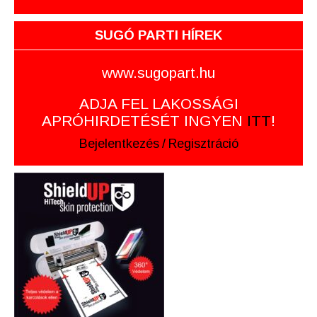
SUGÓ PARTI HÍREK
www.sugopart.hu
ADJA FEL LAKOSSÁGI
APRÓHIRDETÉSÉT INGYEN
ITT
!
Bejelentkezés
/
Regisztráció