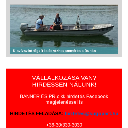
Kisvízszintrögzítés és vízhozammérés a Dunán
VÁLLALKOZÁSA VAN?
HIRDESSEN NÁLUNK!
BANNER ÉS PR cikk hirdetés Facebook
megjelenéssel is
HIRDETÉS FELADÁSA:
hirdetes@sugopart.hu
+36-30/330-3030