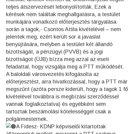
teljes átszervezését lebonyolították. Ezek a
kérések nem találtak meghallgatásra, a testület
munkájára vonatkozó előterjesztés tárgyalása
során a tagok,- Csontos Attila kivételével – nem
jelentek meg, ezért került sor a javaslat
benyújtására, melyben a testület két állandó
bizottságát, a pénzügyi (PVVB) és a jogi
bizottságot (ÜJB) bízza meg azzal az eseti
feladattal, hogy vizsgálja meg a PTT működését.
A baloldali városvezetés kifogásolta az
előterjesztést, arra hivatkozással, hogy a PTT már
megszűnt (azóta persze kiderült, hogy a tagok 1 fő
kivételével továbbra is megbízási szerződéssel
vannak foglalkoztatva) és egyébként sem
tartoztak beszámolási kötelességgel csak a
polgármesternek.
A Fidesz- KDNP képviselői kitartottak