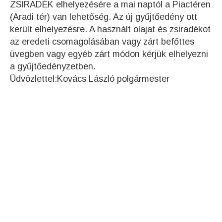
ZSIRADÉK elhelyezésére a mai naptól a Piactéren
(Aradi tér) van lehetőség. Az új gyűjtőedény ott
került elhelyezésre. A használt olajat és zsiradékot
az eredeti csomagolásában vagy zárt befőttes
üvegben vagy egyéb zárt módon kérjük elhelyezni
a gyűjtőedényzetben.
Üdvözlettel:Kovács László polgármester