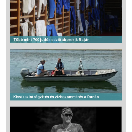
Több mint 700 judós edzőtáborozik Baján
Kisvízszintrögzítés és vízhozammérés a Dunán