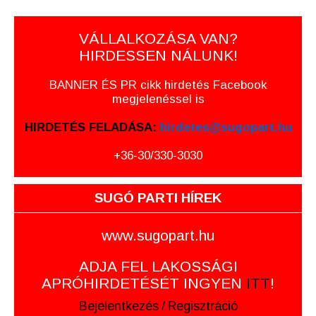
VÁLLALKOZÁSA VAN?
HIRDESSEN NÁLUNK!
BANNER ÉS PR cikk hirdetés Facebook
megjelenéssel is
HIRDETÉS FELADÁSA:
hirdetes@sugopart.hu
+36-30/330-3030
SUGÓ PARTI HÍREK
www.sugopart.hu
ADJA FEL LAKOSSÁGI
APRÓHIRDETÉSÉT INGYEN
ITT
!
Bejelentkezés
/
Regisztráció