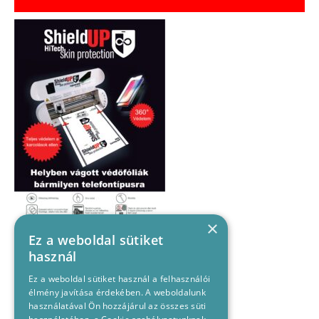
×
Ez a weboldal sütiket
használ
Ez a weboldal sütiket használ a felhasználói
élmény javítása érdekében. A weboldalunk
használatával Ön hozzájárul az összes süti