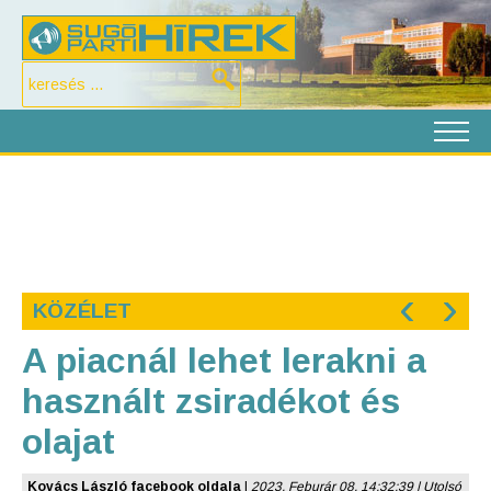
‹
›
KÖZÉLET
A piacnál lehet lerakni a
használt zsiradékot és
olajat
Kovács László facebook oldala
|
2023. Feburár 08. 14:32:39 | Utolsó