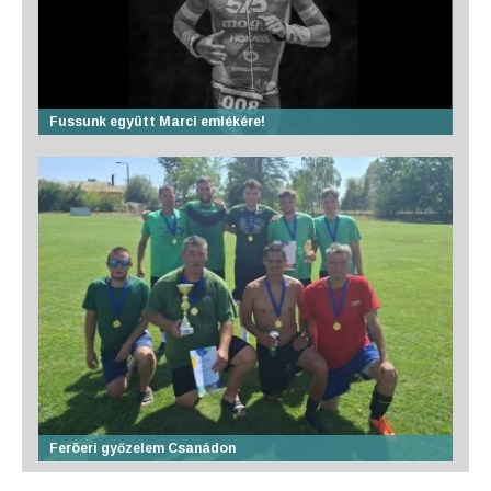
Fussunk együtt Marci emlékére!
Feröeri győzelem Csanádon