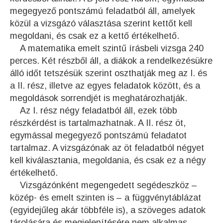
megegyező pontszámú feladatból áll, amelyek
közül a vizsgázó választása szerint kettőt kell
megoldani, és csak ez a kettő értékelhető.
A matematika emelt szintű írásbeli vizsga 240
perces. Két részből áll, a diákok a rendelkezésükre
álló időt tetszésük szerint oszthatják meg az I. és
a II. rész, illetve az egyes feladatok között, és a
megoldások sorrendjét is meghatározhatják.
Az I. rész négy feladatból áll, ezek több
részkérdést is tartalmazhatnak. A II. rész öt,
egymással megegyező pontszámú feladatot
tartalmaz. A vizsgázónak az öt feladatból négyet
kell kiválasztania, megoldania, és csak ez a négy
értékelhető.
Vizsgázónként megengedett segédeszköz –
közép- és emelt szinten is – a függvénytáblázat
(egyidejűleg akár többféle is), a szöveges adatok
tárolására és megjelenítésére nem alkalmas