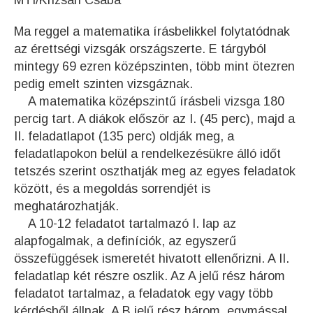
MTI/Krizsán Csaba
Ma reggel a matematika írásbelikkel folytatódnak
az érettségi vizsgák országszerte. E tárgyból
mintegy 69 ezren középszinten, több mint ötezren
pedig emelt szinten vizsgáznak.
A matematika középszintű írásbeli vizsga 180
percig tart. A diákok először az I. (45 perc), majd a
II. feladatlapot (135 perc) oldják meg, a
feladatlapokon belül a rendelkezésükre álló időt
tetszés szerint oszthatják meg az egyes feladatok
között, és a megoldás sorrendjét is
meghatározhatják.
A 10-12 feladatot tartalmazó I. lap az
alapfogalmak, a definíciók, az egyszerű
összefüggések ismeretét hivatott ellenőrizni. A II.
feladatlap két részre oszlik. Az A jelű rész három
feladatot tartalmaz, a feladatok egy vagy több
kérdésből állnak. A B jelű rész három, egymással