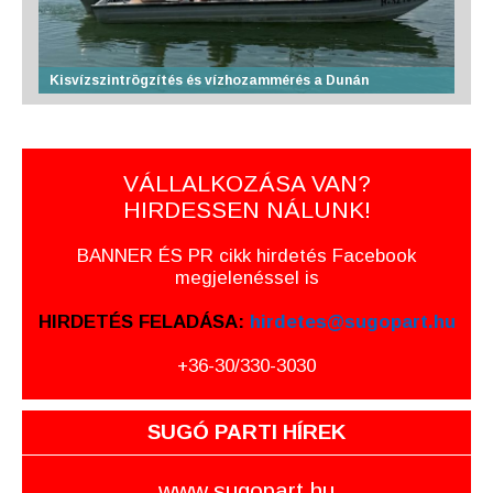
Kisvízszintrögzítés és vízhozammérés a Dunán
VÁLLALKOZÁSA VAN?
HIRDESSEN NÁLUNK!
BANNER ÉS PR cikk hirdetés Facebook
megjelenéssel is
HIRDETÉS FELADÁSA:
hirdetes@sugopart.hu
+36-30/330-3030
SUGÓ PARTI HÍREK
www.sugopart.hu