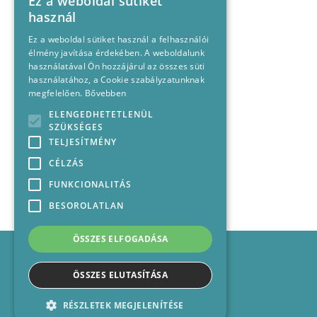
Ez a weboldal sütiket
használ
Ez a weboldal sütiket használ a felhasználói
élmény javítása érdekében. A weboldalunk
használatával Ön hozzájárul az összes süti
használatához, a Cookie szabályzatunknak
megfelelően.
Bővebben
ELENGEDHETETLENÜL
SZÜKSÉGES
TELJESÍTMÉNY
CÉLZÁS
FUNKCIONALITÁS
BESOROLATLAN
ÖSSZES ELFOGADÁSA
Impresszum
Médiajánlat
ÖSSZES ELUTASÍTÁSA
Felhasználási feltételek
Panaszkezelési nyilatkozat
RÉSZLETEK MEGJELENÍTÉSE
Kapcsolat