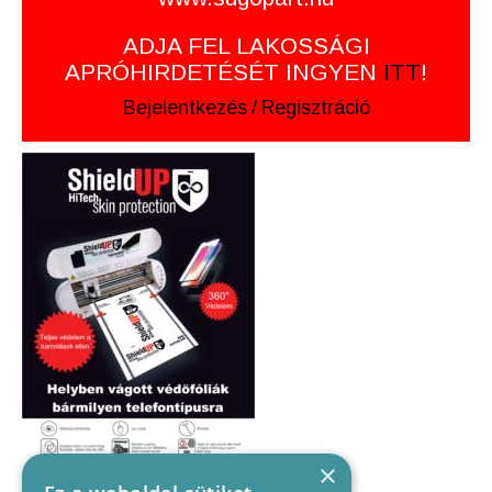
ADJA FEL LAKOSSÁGI
APRÓHIRDETÉSÉT INGYEN
ITT
!
Bejelentkezés
/
Regisztráció
×