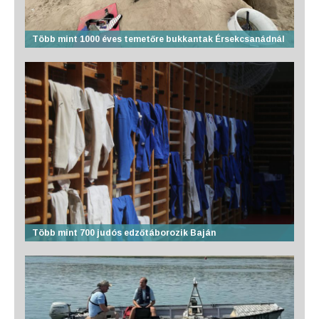
Több mint 1000 éves temetőre bukkantak Érsekcsanádnál
Több mint 700 judós edzőtáborozik Baján