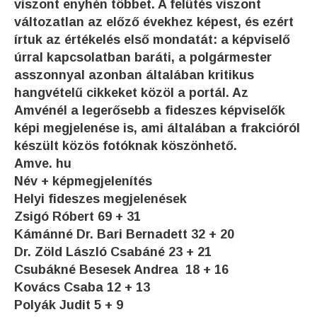
viszont enyhén többet. A felütés viszont
változatlan az előző évekhez képest, és ezért
írtuk az értékelés első mondatát: a képviselő
úrral kapcsolatban baráti, a polgármester
asszonnyal azonban általában kritikus
hangvételű cikkeket közöl a portál. Az
Amvénél a legerősebb a fideszes képviselők
képi megjelenése is, ami általában a frakcióról
készült közös fotóknak köszönhető.
Amve. hu
Név + képmegjelenítés
Helyi fideszes megjelenések
Zsigó Róbert 69 + 31
Kámánné Dr. Bari Bernadett 32 + 20
Dr. Zöld László Csabáné 23 + 21
Csubákné Besesek Andrea 18 + 16
Kovács Csaba 12 + 13
Polyák Judit 5 + 9