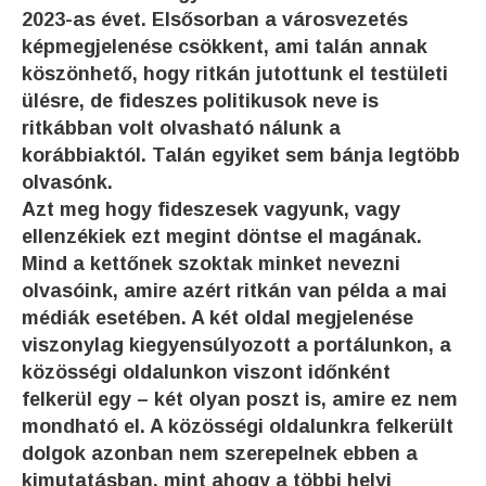
2023-as évet. Elsősorban a városvezetés
képmegjelenése csökkent, ami talán annak
köszönhető, hogy ritkán jutottunk el testületi
ülésre, de fideszes politikusok neve is
ritkábban volt olvasható nálunk a
korábbiaktól. Talán egyiket sem bánja legtöbb
olvasónk.
Azt meg hogy fideszesek vagyunk, vagy
ellenzékiek ezt megint döntse el magának.
Mind a kettőnek szoktak minket nevezni
olvasóink, amire azért ritkán van példa a mai
médiák esetében. A két oldal megjelenése
viszonylag kiegyensúlyozott a portálunkon, a
közösségi oldalunkon viszont időnként
felkerül egy – két olyan poszt is, amire ez nem
mondható el. A közösségi oldalunkra felkerült
dolgok azonban nem szerepelnek ebben a
kimutatásban, mint ahogy a többi helyi