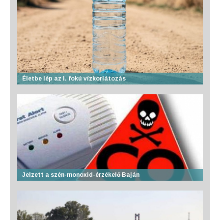
Életbe lép az I. fokú vízkorlátozás
Jelzett a szén-monoxid-érzékelő Baján