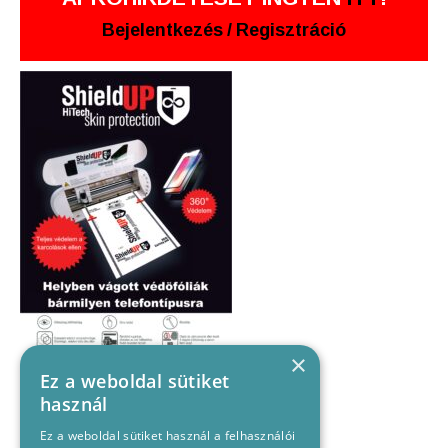
Bejelentkezés
/
Regisztráció
×
Ez a weboldal sütiket
használ
Ez a weboldal sütiket használ a felhasználói