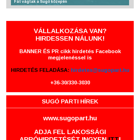
Fát vágtak a Sugó közepén
VÁLLALKOZÁSA VAN?
HIRDESSEN NÁLUNK!
BANNER ÉS PR cikk hirdetés Facebook
megjelenéssel is
HIRDETÉS FELADÁSA:
hirdetes@sugopart.hu
+36-30/330-3030
SUGÓ PARTI HÍREK
www.sugopart.hu
ADJA FEL LAKOSSÁGI
APRÓHIRDETÉSÉT INGYEN
ITT
!