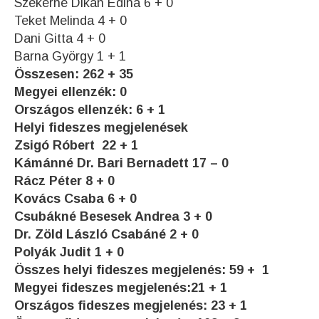
Szekérné Dikán Edina 6 + 0
Teket Melinda 4 + 0
Dani Gitta 4 + 0
Barna György 1 + 1
Összesen: 262 + 35
Megyei ellenzék: 0
Országos ellenzék: 6 + 1
Helyi fideszes megjelenések
Zsigó Róbert 22 + 1
Kámánné Dr. Bari Bernadett 17 – 0
Rácz Péter 8 + 0
Kovács Csaba 6 + 0
Csubákné Besesek Andrea 3 + 0
Dr. Zöld László Csabáné 2 + 0
Polyák Judit 1 + 0
Összes helyi fideszes megjelenés: 59 + 1
Megyei fideszes megjelenés:21 + 1
Országos fideszes megjelenés: 23 + 1