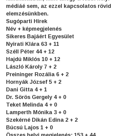
médiáé sem, az ezzel kapcsolatos rövid
elemzésünkben.
Sugóparti Hírek
Név + képmegjelenés
Sikeres Bajáért Egyesület
Nyirati Klára 63 + 11
Széll Péter 44 + 12
Hajdú Miklós 10 + 12
László Károly 7 + 2
Preininger Rozália 6 + 2
Hornyák József 5 + 2
Dani Gitta 4 + 1
Dr. Sörös Gergely 4 + 0
Teket Melinda 4 + 0
Lamperth Mónika 3 + 0
Szekérné Dikán Edina 2 + 2
Búcsú Lajos 1 + 0
Összes helyi megjelenés: 153 + 44