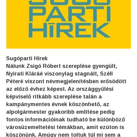
Sugóparti Hírek
Nálunk Zsigó Róbert szereplése gyengült,
Nyirati Kláráé viszonylag stagnált, Széll
Péteré viszont névmegjelenítésben erősödött
az előző évhez képest. Az országgyűlési
képviselő ritkább szereplése talán a
kampánymentes évnek köszönhető, az
alpolgármester gyakoribb említése pedig
fontos információinak tudható be különböző
városüzemeltetési témákban, amit ezúton is
köszönünk. Amúgy nem toltuk túl mi sem a