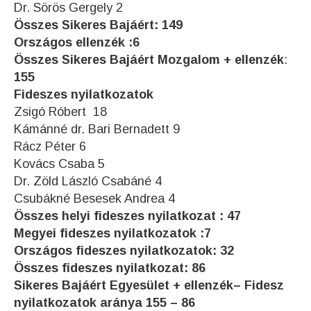
Dr. Sörös Gergely 2
Összes Sikeres Bajáért: 149
Országos ellenzék :6
Összes Sikeres Bajáért Mozgalom + ellenzék
:
155
Fideszes nyilatkozatok
Zsigó Róbert 18
Kámánné dr. Bari Bernadett 9
Rácz Péter 6
Kovács Csaba 5
Dr. Zöld László Csabáné 4
Csubákné Besesek Andrea 4
Összes helyi fideszes nyilatkozat : 47
Megyei fideszes nyilatkozatok :7
Országos fideszes nyilatkozatok: 32
Összes fideszes nyilatkozat: 86
Sikeres Bajáért Egyesület + ellenzék– Fidesz
nyilatkozatok aránya 155 – 86