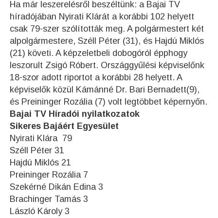
Ha már leszerelésről beszéltünk: a Bajai TV
híradójában Nyirati Klárát a korábbi 102 helyett
csak 79-szer szólították meg. A polgármestert két
alpolgármestere, Széll Péter (31), és Hajdú Miklós
(21) követi. A képzeletbeli dobogóról épphogy
leszorult Zsigó Róbert. Országgyűlési képviselőnk
18-szor adott riportot a korábbi 28 helyett. A
képviselők közül Kámánné Dr. Bari Bernadett(9),
és Preininger Rozália (7) volt legtöbbet képernyőn.
Bajai TV Híradói nyilatkozatok
Sikeres Bajáért Egyesület
Nyirati Klára 79
Széll Péter 31
Hajdú Miklós 21
Preininger Rozália 7
Szekérné Dikán Edina 3
Brachinger Tamás 3
László Károly 3