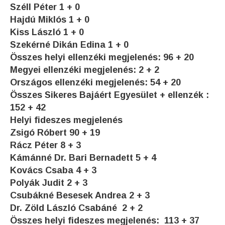
Széll Péter 1 + 0
Hajdú Miklós 1 + 0
Kiss László 1 + 0
Szekérné Dikán Edina 1 + 0
Összes helyi ellenzéki megjelenés: 96 + 20
Megyei ellenzéki megjelenés: 2 + 2
Országos ellenzéki megjelenés: 54 + 20
Összes Sikeres Bajáért Egyesület + ellenzék :
152 + 42
Helyi fideszes megjelenés
Zsigó Róbert 90 + 19
Rácz Péter 8 + 3
Kámánné Dr. Bari Bernadett 5 + 4
Kovács Csaba 4 + 3
Polyák Judit 2 + 3
Csubákné Besesek Andrea 2 + 3
Dr. Zöld László Csabáné 2 + 2
Összes helyi fideszes megjelenés: 113 + 37