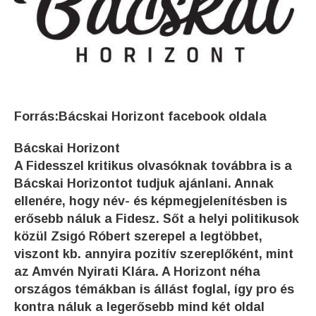
Forrás:
Bácskai Horizont facebook oldala
Bácskai Horizont
A Fidesszel kritikus olvasóknak továbbra is a
Bácskai Horizontot tudjuk ajánlani. Annak
ellenére, hogy név- és képmegjelenítésben is
erősebb náluk a Fidesz. Sőt a helyi politikusok
közül Zsigó Róbert szerepel a legtöbbet,
viszont kb. annyira pozitív szereplőként, mint
az Amvén Nyirati Klára. A Horizont néha
országos témákban is állást foglal, így pro és
kontra náluk a legerősebb mind két oldal