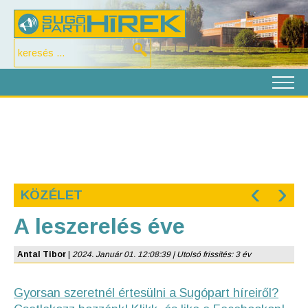
‹
›
KÖZÉLET
A leszerelés éve
Antal Tibor
|
2024. Január 01. 12:08:39 | Utolsó frissítés: 3 év
Gyorsan szeretnél értesülni a Sugópart híreiről?