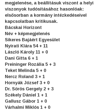
megjelenése, a beállításuk viszont a helyi
viszonyok tudósításához hasonlóak:
elsősorban a kormány intézkedéseivel
kapcsolatban kritikusak.
Bácskai Horizont
Név + képmegjelenés
Sikeres Bajáért Egyesület
Nyirati Klára 54 + 11
László Károly 11 + 0
Dani Gitta 6 + 1
Preininger Rozália 5 + 3
Teket Melinda 5 + 0
Nercz Roland 3 + 1
Hornyák József 3 + 0
Dr. Sörös Gergely 2 + 3
Székely Dániel 1 + 1
Gallusz Gábor 1 + 0
Várhalmi Miklós 1 + 0