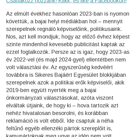
Csatlakozz hozzánk! Klikk, és like a Facebookon!
Az elmúlt évekhez hasonlóan 2023-ban is nyomon
követtük, a bajai helyi médiákban hol – mennyit
szerepelnek regnáló képviselőink, politikusaink.
Nos, azt kell mondjuk, hogy az előző évhez képest
szinte mindenhol kevesebb publicitást kaptak az
ezzel foglalkozók. Persze az is igaz, hogy 2023-as
év 2022-vel (és majd 2024-gyel) ellentétben nem
volt választási év. Az egyszerűség kedvéért
továbbra is Sikeres Bajáért Egyesület blokkjában
szerepelnek azok a politikai erők képviselői, akik
2019-ben együtt nyerték meg a bajai
önkormányzati választásokat, azóta viszont
elváltak útjaink, de hogy ki – hova tartozik azt
nehéz hivatalosan besorolni, és korábban
reklamáció is volt ebből. Ide csaptuk a néha
feltűnő egyéb ellenzéki pártok szereplőit is,
kamupártoknak meg ugye az idén nem volt