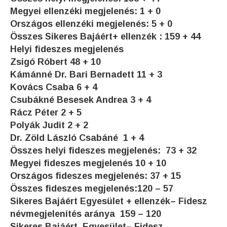
Megyei ellenzéki megjelenés: 1 + 0
Országos ellenzéki megjelenés: 5 + 0
Összes Sikeres Bajáért+ ellenzék : 159 + 44
Helyi fideszes megjelenés
Zsigó Róbert 48 + 10
Kámánné Dr. Bari Bernadett 11 + 3
Kovács Csaba 6 + 4
Csubákné Besesek Andrea 3 + 4
Rácz Péter 2 + 5
Polyák Judit 2 + 2
Dr. Zöld László Csabáné 1 + 4
Összes helyi fideszes megjelenés: 73 + 32
Megyei fideszes megjelenés 10 + 10
Országos fideszes megjelenés: 37 + 15
Összes fideszes megjelenés:120 – 57
Sikeres Bajáért Egyesület + ellenzék– Fidesz
névmegjelenítés aránya 159 – 120
Sikeres Bajáért Egyesület– Fidesz