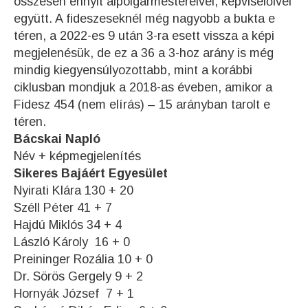
összesen ennyit alpolgármestereivel, képviselőivel
együtt. A fideszeseknél még nagyobb a bukta e
téren, a 2022-es 9 után 3-ra esett vissza a képi
megjelenésük, de ez a 36 a 3-hoz arány is még
mindig kiegyensúlyozottabb, mint a korábbi
ciklusban mondjuk a 2018-as éveben, amikor a
Fidesz 454 (nem elírás) – 15 arányban tarolt e
téren.
Bácskai Napló
Név + képmegjelenítés
Sikeres Bajáért Egyesület
Nyirati Klára 130 + 20
Széll Péter 41 + 7
Hajdú Miklós 34 + 4
László Károly 16 + 0
Preininger Rozália 10 + 0
Dr. Sörös Gergely 9 + 2
Hornyák József 7 + 1