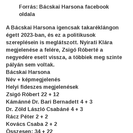
Forrás:
Bácskai Harsona facebook
oldala
A Bácskai Harsona igencsak takaréklángon
égett 2023-ban, és ez a politikusok
szereplésein is meglátszott. Nyirati Klára
megjelenése a felére, Zsigó Róberté a
negyedére esett vissza, a többiek meg szinte
pályán sem voltak.
Bácskai Harsona
Név + képmegjelenés
Helyi fideszes megjelenések
Zsigó Róbert 22 + 12
Kámánné Dr. Bari Bernadett 4 + 3
Dr. Zöld László Csabáné 4 + 3
Rácz Péter 2 + 2
Kovács Csaba 2 + 2
Összesen: 34 + 22