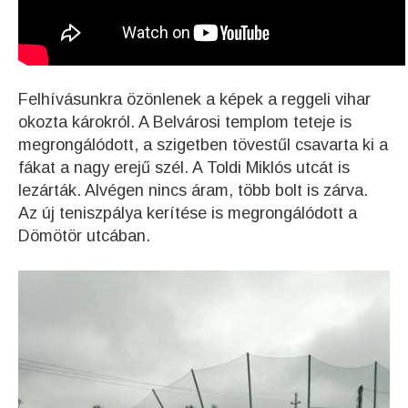
Felhívásunkra özönlenek a képek a reggeli vihar
okozta károkról. A Belvárosi templom teteje is
megrongálódott, a szigetben tövestűl csavarta ki a
fákat a nagy erejű szél. A Toldi Miklós utcát is
lezárták. Alvégen nincs áram, több bolt is zárva.
Az új teniszpálya kerítése is megrongálódott a
Dömötör utcában.