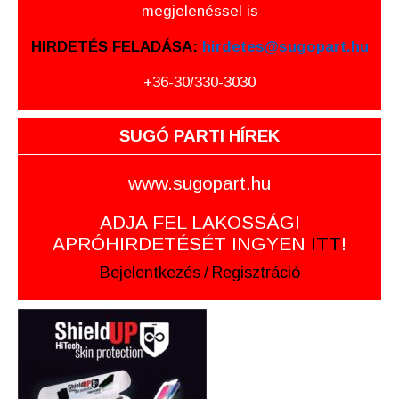
megjelenéssel is
HIRDETÉS FELADÁSA:
hirdetes@sugopart.hu
+36-30/330-3030
SUGÓ PARTI HÍREK
www.sugopart.hu
ADJA FEL LAKOSSÁGI
APRÓHIRDETÉSÉT INGYEN
ITT
!
Bejelentkezés
/
Regisztráció