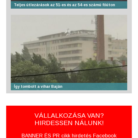
Teljes útlezárások az 51-es és az 54-es számú főúton
Így tombolt a vihar Baján
VÁLLALKOZÁSA VAN?
HIRDESSEN NÁLUNK!
BANNER ÉS PR cikk hirdetés Facebook