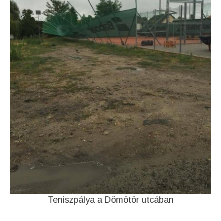
Teniszpálya a Dömötör utcában