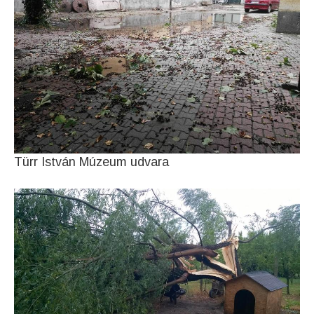
Türr István Múzeum udvara