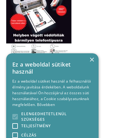
×
Ez a weboldal sütiket
használ
Ez a weboldal sütiket használ a felhasználói
élmény javítása érdekében. A weboldalunk
használatával Ön hozzájárul az összes süti
használatához, a Cookie szabályzatunknak
megfelelően.
Bővebben
ELENGEDHETETLENÜL
SZÜKSÉGES
TELJESÍTMÉNY
CÉLZÁS