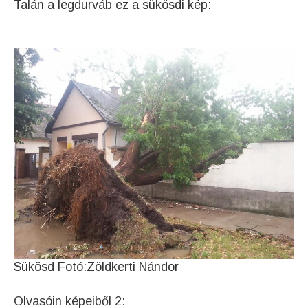
Talán a legdurváb ez a sükösdi kép:
Sükösd Fotó:Zöldkerti Nándor
Olvasóin képeiből 2: