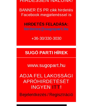
HIRDESSEN NÁLUNK!
BANNER ÉS PR cikk hirdetés
Facebook megjelenéssel is
HIRDETÉS FELADÁSA:
hirdetes@sugopart.hu
+36-30/330-3030
SUGÓ PARTI HÍREK
www.sugopart.hu
ADJA FEL LAKOSSÁGI
APRÓHIRDETÉSÉT
INGYEN
ITT
!
Bejelentkezés
/
Regisztráció