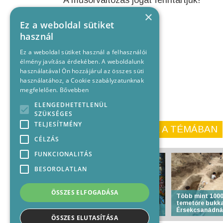
A műsorváltozás jogát fenntartjuk!
×
Ez a weboldal sütiket
Forrás:www.baja.hu
használ
Ez a weboldal sütiket használ a felhasználói
élmény javítása érdekében. A weboldalunk
használatával Ön hozzájárul az összes süti
használatához, a Cookie szabályzatunknak
megfelelően.
Bővebben
ELENGEDHETETLENÜL
SZÜKSÉGES
TELJESÍTMÉNY
KORÁBBI CIKKEINK A TÉMÁBAN
CÉLZÁS
FUNKCIONALITÁS
BESOROLATLAN
ÖSSZES ELFOGADÁSA
Több mint 1000
temetőre bukk
Anyakönyvi hírek
Érsekcsanádná
ÖSSZES ELUTASÍTÁSA