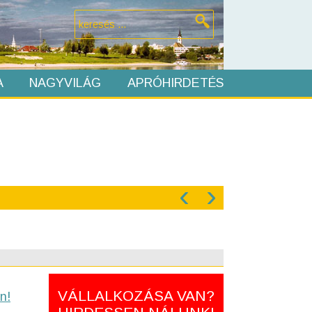
A
NAGYVILÁG
APRÓHIRDETÉS
‹
›
VÁLLALKOZÁSA VAN?
n!