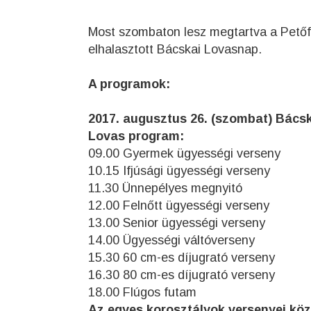
Most szombaton lesz megtartva a Petőfi 
elhalasztott Bácskai Lovasnap.
A programok:
2017. augusztus 26. (szombat) Bácska
Lovas program:
09.00 Gyermek ügyességi verseny
10.15 Ifjúsági ügyességi verseny
11.30 Ünnepélyes megnyitó
12.00 Felnőtt ügyességi verseny
13.00 Senior ügyességi verseny
14.00 Ügyességi váltóverseny
15.30 60 cm-es díjugrató verseny
16.30 80 cm-es díjugrató verseny
18.00 Flúgos futam
Az egyes korosztályok versenyei köz