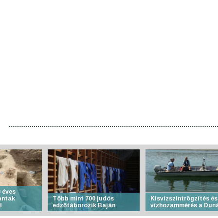
 éves
antak
Több mint 700 judós
Kisvízszintrögzítés és
l
edzőtáborozik Baján
vízhozammérés a Dun