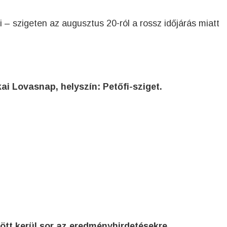
– szigeten az augusztus 20-ról a rossz időjárás miatt
i Lovasnap, helyszín: Petőfi-sziget.
ött kerül sor az eredményhirdetésekre.