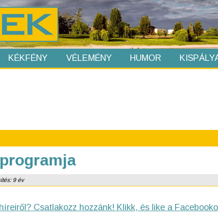
KÉKFÉNY
VÉLEMÉNY
HUMOR
KISPÁLY
 programja
ítés: 9 év
híreiről? Csatlakozz hozzánk! Klikk, és like a Facebooko