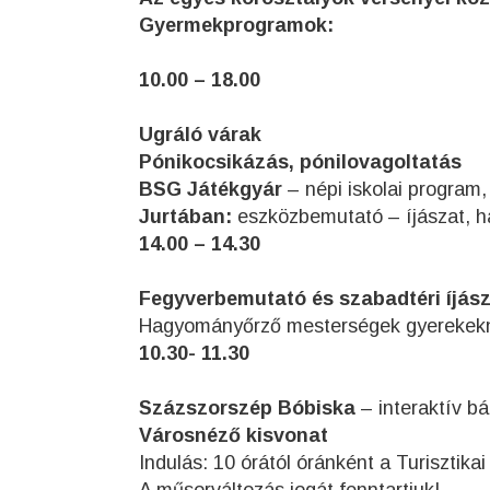
Gyermekprogramok:
10.00 – 18.00
Ugráló várak
Pónikocsikázás, pónilovagoltatás
BSG Játékgyár
– népi iskolai program,
Jurtában:
eszközbemutató – íjászat, 
14.00 – 14.30
Fegyverbemutató és szabadtéri íjász
Hagyományőrző mesterségek gyerekekn
10.30- 11.30
Százszorszép Bóbiska
– interaktív b
Városnéző kisvonat
Indulás: 10 órától óránként a Turisztikai