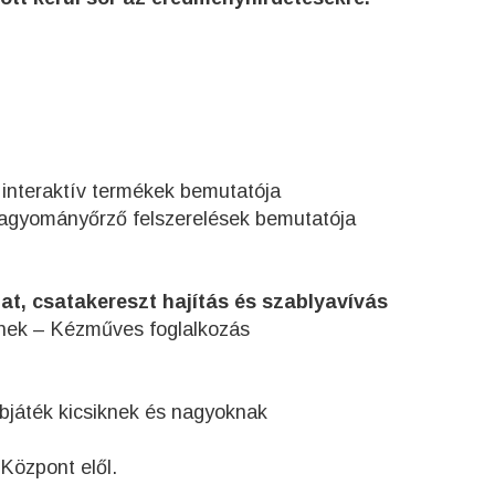
 interaktív termékek bemutatója
hagyományőrző felszerelések bemutatója
at, csatakereszt hajítás és szablyavívás
ek – Kézműves foglalkozás
ábjáték kicsiknek és nagyoknak
 Központ elől.