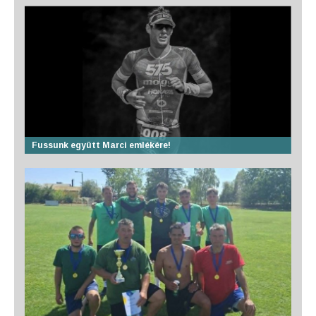
Fussunk együtt Marci emlékére!