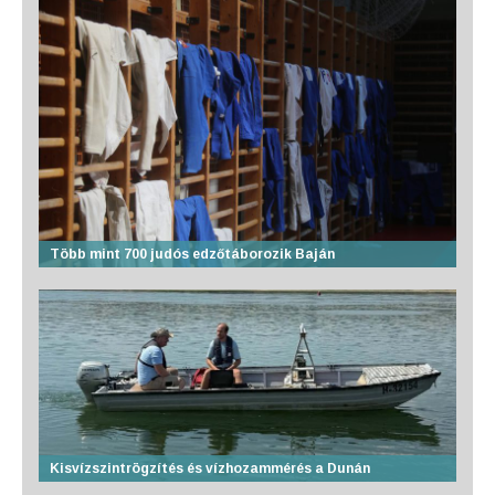
Több mint 700 judós edzőtáborozik Baján
Kisvízszintrögzítés és vízhozammérés a Dunán