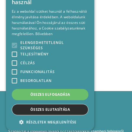
használ
Ez a weboldal sütiket használ a felhasználói
élmény javítása érdekében. A weboldalunk
használatával Ön hozzájárul az összes süti
használatához, a Cookie szabályzatunknak
megfelelően.
Bővebben
ELENGEDHETETLENÜL
SZÜKSÉGES
TELJESÍTMÉNY
CÉLZÁS
FUNKCIONALITÁS
BESOROLATLAN
ÖSSZES ELFOGADÁSA
Impresszum
Médiajánlat
ÖSSZES ELUTASÍTÁSA
Felhasználási feltételek
Panaszkezelési nyilatkozat
RÉSZLETEK MEGJELENÍTÉSE
Kapcsolat
Szabályzat a jogellenes olvasói hozzászólásokkal szembeni fellépésről