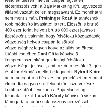
testületi ülésen, melyen csupán egyetlen
előterjesztés volt: a Baja Marketing Kft.
ügyvezetői
álláspályázatát
kellett megszavazni. Ez mondhatni
nem ment simán.
Preininger Rozália
tanácsnok
több módosító javaslatot is tett. Először is bruttó
400 ezer forint helyett bruttó 600 ezret javasolt
fizetésként, valamint hogy felsőfokú közgazdasági
végzettség helyett csupán felsőfokú
végzettséghez legyen kötve az állás betöltése.
Utóbbi esetében
Dani Gitta
képviselő
kompromisszumként gazdasági felsőfokú
végzettséget javasolt, amit aztán a testület 7 igen
és 4 tartózkodás mellett elfogadott.
Nyirati Klára
nem támogatta a bérezés megemelését, mert mint
elmondta nagyon sok feladatkör kiszervezésre
került az utóbbi években a Baja Marketing
feladatai közül.
László Károly
képviselő viszont
támogatta a tanácsnok asszony bérezéssel