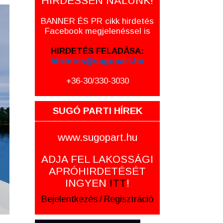
HIRDESSEN NÁLUNK!
BANNER ÉS PR cikk hirdetés
Facebook megjelenéssel is
HIRDETÉS FELADÁSA:
hirdetes@sugopart.hu
+36-30/330-3030
SUGÓ PARTI HÍREK
www.sugopart.hu
ADJA FEL LAKOSSÁGI
APRÓHIRDETÉSÉT
INGYEN
ITT
!
Bejelentkezés
/
Regisztráció