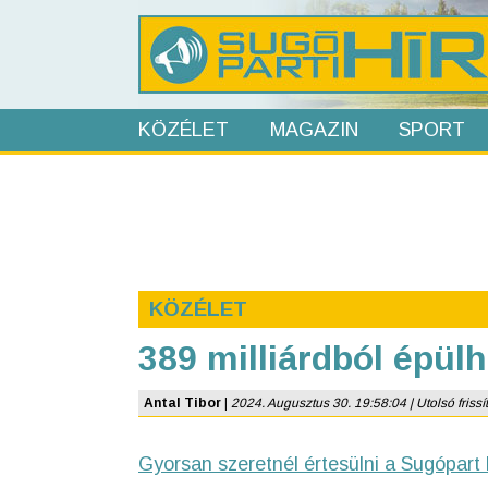
KÖZÉLET
MAGAZIN
SPORT
KÖZÉLET
389 milliárdból épül
Antal Tibor
|
2024. Augusztus 30. 19:58:04 | Utolsó frissí
Gyorsan szeretnél értesülni a Sugópart 