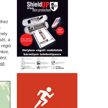
séhez
e
mely
sét, a
 régió
nkre,
ént,
elő