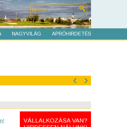
A
NAGYVILÁG
APRÓHIRDETÉS
‹
›
VÁLLALKOZÁSA VAN?
n!