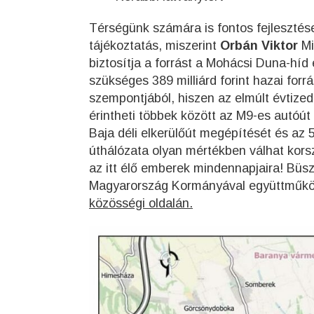
Térségünk számára is fontos fejlesztés
tájékoztatás, miszerint
Orbán Viktor
Mi
biztosítja a forrást a Mohácsi Duna-hí
szükséges 389 milliárd forint hazai forr
szempontjából, hiszen az elmúlt évtized
érintheti többek között az M9-es autóút
Baja déli elkerülőút megépítését és az 
úthálózata olyan mértékben válhat kors
az itt élő emberek mindennapjaira! Büs
Magyarország Kormányával együttműköd
közösségi oldalán.