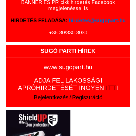
BANNER ÉS PR cikk hirdetés Facebook
megjelenéssel is
HIRDETÉS FELADÁSA:
hirdetes@sugopart.hu
+36-30/330-3030
SUGÓ PARTI HÍREK
www.sugopart.hu
ADJA FEL LAKOSSÁGI
APRÓHIRDETÉSÉT INGYEN
ITT
!
Bejelentkezés
/
Regisztráció