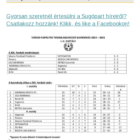
Gyorsan szeretnél értesülni a Sugópart híreiről?
Csatlakozz hozzánk! Klikk, és like a Facebookon!