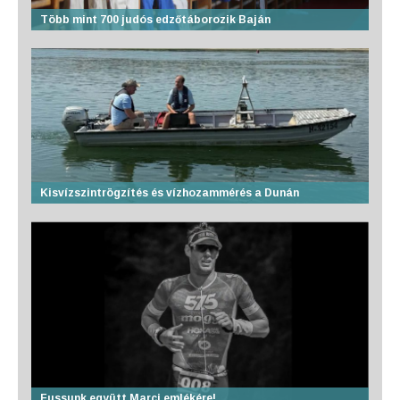
Több mint 700 judós edzőtáborozik Baján
Kisvízszintrögzítés és vízhozammérés a Dunán
Fussunk együtt Marci emlékére!