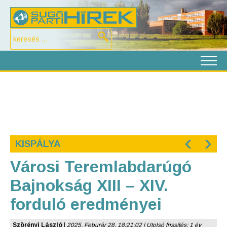
‹
›
KISPÁLYA
Városi Teremlabdarúgó
Bajnokság XIII – XIV.
forduló eredményei
Szörényi László
|
2025. Feburár 28. 18:21:02 | Utolsó frissítés: 1 év