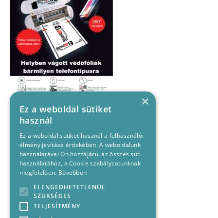
×
Ez a weboldal sütiket
használ
Ez a weboldal sütiket használ a felhasználói
élmény javítása érdekében. A weboldalunk
használatával Ön hozzájárul az összes süti
használatához, a Cookie szabályzatunknak
megfelelően.
Bővebben
ELENGEDHETETLENÜL
SZÜKSÉGES
TELJESÍTMÉNY