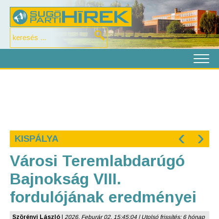
‹
›
KISPÁLYA
Városi Teremlabdarúgó
Bajnokság VIII.
fordulójának eredményei
Szörényi László
|
2026. Feburár 02. 15:45:04 | Utolsó frissítés: 6 hónap