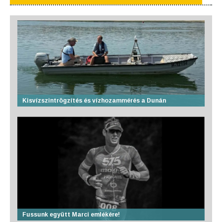
Kisvízszintrögzítés és vízhozammérés a Dunán
Fussunk együtt Marci emlékére!