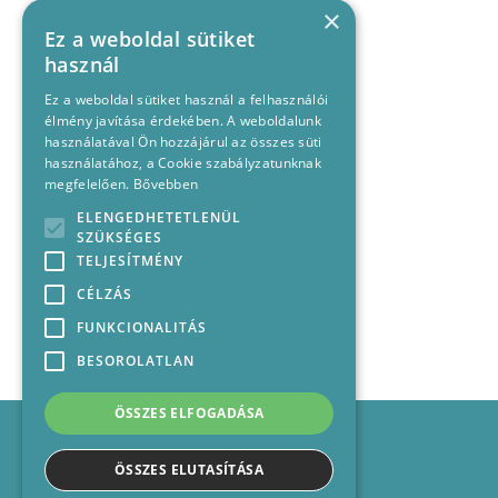
×
Ez a weboldal sütiket
használ
Ez a weboldal sütiket használ a felhasználói
élmény javítása érdekében. A weboldalunk
használatával Ön hozzájárul az összes süti
használatához, a Cookie szabályzatunknak
megfelelően.
Bővebben
ELENGEDHETETLENÜL
SZÜKSÉGES
TELJESÍTMÉNY
CÉLZÁS
FUNKCIONALITÁS
BESOROLATLAN
ÖSSZES ELFOGADÁSA
Impresszum
Médiajánlat
ÖSSZES ELUTASÍTÁSA
Felhasználási feltételek