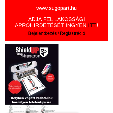
www.sugopart.hu
ADJA FEL LAKOSSÁGI
APRÓHIRDETÉSÉT INGYEN
ITT
!
Bejelentkezés
/
Regisztráció