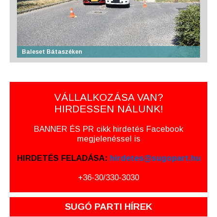
Baleset Bátaszéken
VÁLLALKOZÁSA VAN?
HIRDESSEN NÁLUNK!
BANNER ÉS PR cikk hirdetés Facebook
megjelenéssel is
HIRDETÉS FELADÁSA:
hirdetes@sugopart.hu
+36-30/330-3030
SUGÓ PARTI HÍREK