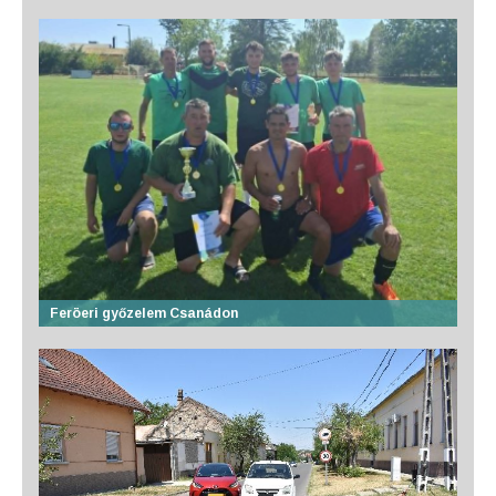
Feröeri győzelem Csanádon