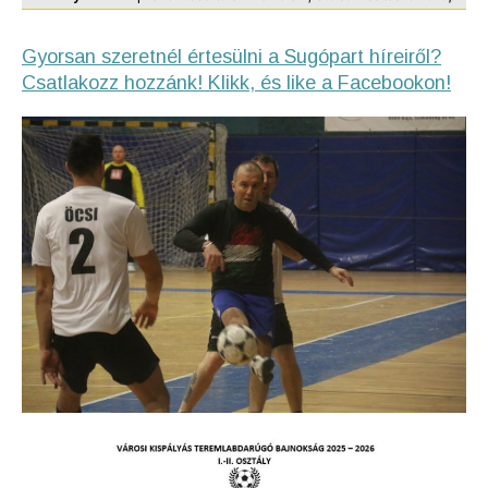
Gyorsan szeretnél értesülni a Sugópart híreiről?
Csatlakozz hozzánk! Klikk, és like a Facebookon!