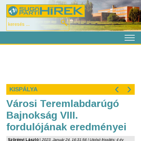
‹
›
KISPÁLYA
Városi Teremlabdarúgó
Bajnokság VIII.
fordulójának eredményei
Szörényi László
|
2023. Január 24. 16:31:56 | Utolsó frissítés: 4 év