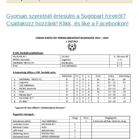
Gyorsan szeretnél értesülni a Sugópart híreiről?
Csatlakozz hozzánk! Klikk, és like a Facebookon!