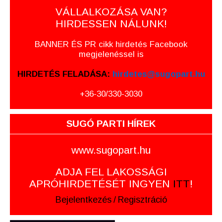
VÁLLALKOZÁSA VAN?
HIRDESSEN NÁLUNK!
BANNER ÉS PR cikk hirdetés Facebook
megjelenéssel is
HIRDETÉS FELADÁSA:
hirdetes@sugopart.hu
+36-30/330-3030
SUGÓ PARTI HÍREK
www.sugopart.hu
ADJA FEL LAKOSSÁGI
APRÓHIRDETÉSÉT INGYEN
ITT
!
Bejelentkezés
/
Regisztráció