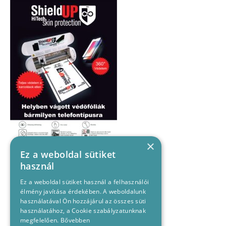
×
Ez a weboldal sütiket
használ
Ez a weboldal sütiket használ a felhasználói
élmény javítása érdekében. A weboldalunk
használatával Ön hozzájárul az összes süti
használatához, a Cookie szabályzatunknak
megfelelően.
Bővebben