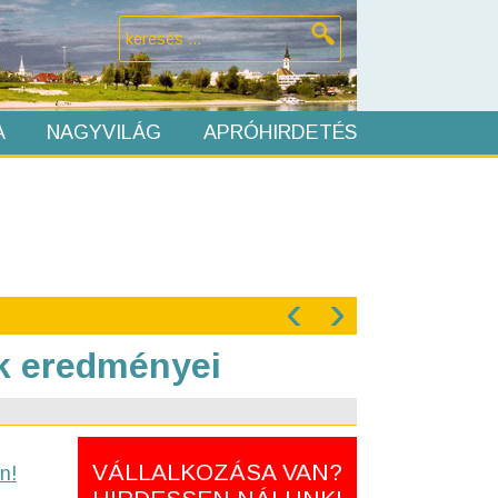
A
NAGYVILÁG
APRÓHIRDETÉS
‹
›
ak eredményei
VÁLLALKOZÁSA VAN?
n!