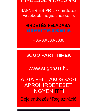
HIRDESSEN NÁLUNK!
BANNER ÉS PR cikk hirdetés
Facebook megjelenéssel is
HIRDETÉS FELADÁSA:
hirdetes@sugopart.hu
+36-30/330-3030
SUGÓ PARTI HÍREK
www.sugopart.hu
ADJA FEL LAKOSSÁGI
APRÓHIRDETÉSÉT
INGYEN
ITT
!
Bejelentkezés
/
Regisztráció