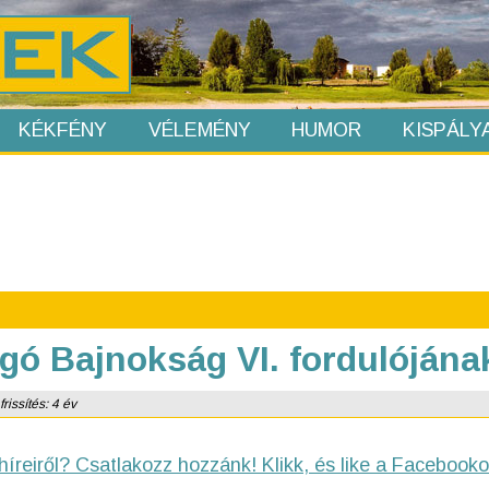
KÉKFÉNY
VÉLEMÉNY
HUMOR
KISPÁLY
gó Bajnokság VI. fordulóján
rissítés: 4 év
híreiről? Csatlakozz hozzánk! Klikk, és like a Facebooko