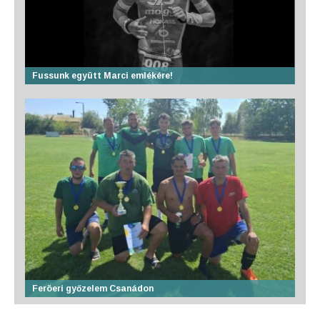
Fussunk együtt Marci emlékére!
Feröeri győzelem Csanádon