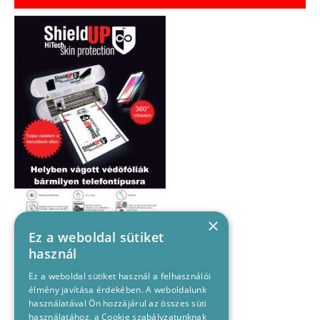
×
Ez a weboldal sütiket
használ
Ez a weboldal sütiket használ a felhasználói
élmény javítása érdekében. A weboldalunk
használatával Ön hozzájárul az összes süti
használatához, a Cookie szabályzatunknak