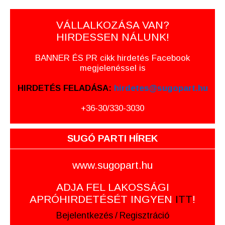
VÁLLALKOZÁSA VAN?
HIRDESSEN NÁLUNK!
BANNER ÉS PR cikk hirdetés Facebook
megjelenéssel is
HIRDETÉS FELADÁSA:
hirdetes@sugopart.hu
+36-30/330-3030
SUGÓ PARTI HÍREK
www.sugopart.hu
ADJA FEL LAKOSSÁGI
APRÓHIRDETÉSÉT INGYEN
ITT
!
Bejelentkezés
/
Regisztráció