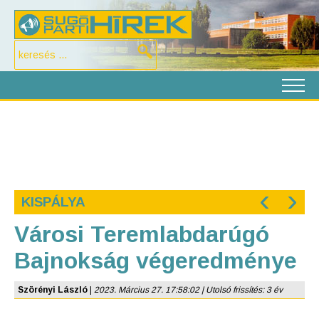
‹
›
KISPÁLYA
Városi Teremlabdarúgó
Bajnokság végeredménye
Szörényi László
|
2023. Március 27. 17:58:02 | Utolsó frissítés: 3 év