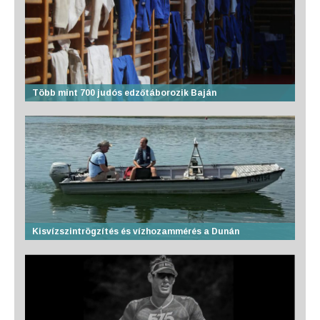
Több mint 700 judós edzőtáborozik Baján
Kisvízszintrögzítés és vízhozammérés a Dunán