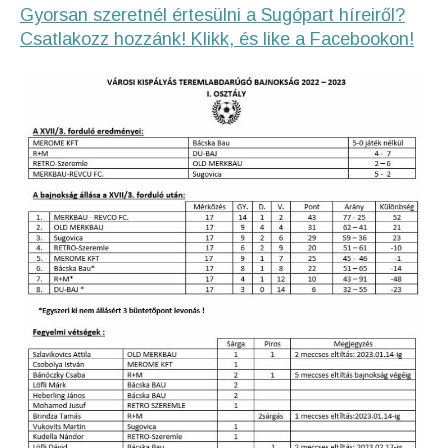
Gyorsan szeretnél értesülni a Sugópart híreiről?
Csatlakozz hozzánk! Klikk, és like a Facebookon!