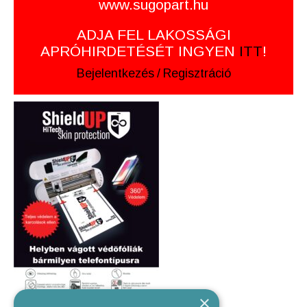
www.sugopart.hu
ADJA FEL LAKOSSÁGI
APRÓHIRDETÉSÉT INGYEN
ITT
!
Bejelentkezés
/
Regisztráció
×