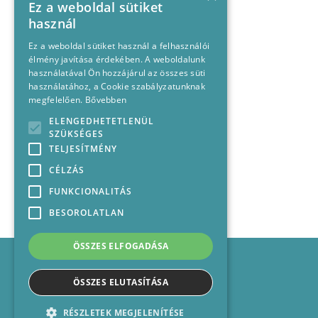
Ez a weboldal sütiket
használ
Ez a weboldal sütiket használ a felhasználói
élmény javítása érdekében. A weboldalunk
használatával Ön hozzájárul az összes süti
használatához, a Cookie szabályzatunknak
megfelelően.
Bővebben
ELENGEDHETETLENÜL
SZÜKSÉGES
TELJESÍTMÉNY
CÉLZÁS
FUNKCIONALITÁS
BESOROLATLAN
ÖSSZES ELFOGADÁSA
Impresszum
Médiajánlat
ÖSSZES ELUTASÍTÁSA
Felhasználási feltételek
Panaszkezelési nyilatkozat
RÉSZLETEK MEGJELENÍTÉSE
Kapcsolat