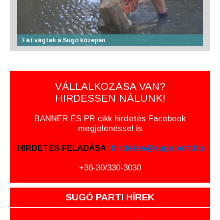
Fát vágtak a Sugó közepén
VÁLLALKOZÁSA VAN?
HIRDESSEN NÁLUNK!
BANNER ÉS PR cikk hirdetés Facebook
megjelenéssel is
HIRDETÉS FELADÁSA:
hirdetes@sugopart.hu
+36-30/330-3030
SUGÓ PARTI HÍREK