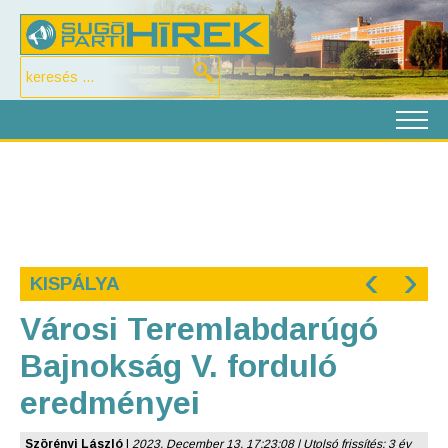
‹
›
KISPÁLYA
Városi Teremlabdarúgó
Bajnokság V. forduló
eredményei
Szörényi László
|
2023. December 13. 17:23:08 | Utolsó frissítés: 3 év