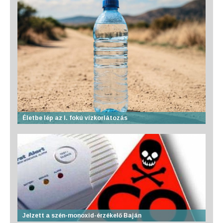
Életbe lép az I. fokú vízkorlátozás
Jelzett a szén-monoxid-érzékelő Baján