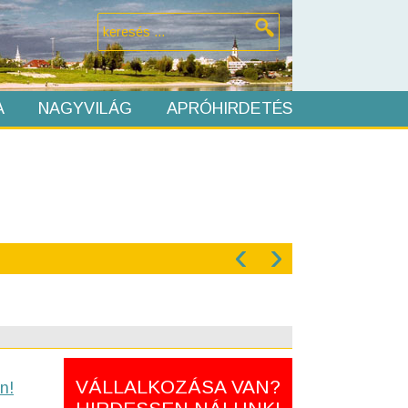
A
NAGYVILÁG
APRÓHIRDETÉS
‹
›
VÁLLALKOZÁSA VAN?
n!