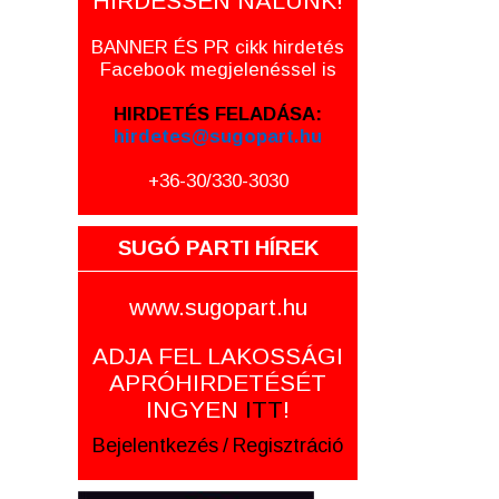
HIRDESSEN NÁLUNK!
BANNER ÉS PR cikk hirdetés
Facebook megjelenéssel is
HIRDETÉS FELADÁSA:
hirdetes@sugopart.hu
+36-30/330-3030
SUGÓ PARTI HÍREK
www.sugopart.hu
ADJA FEL LAKOSSÁGI
APRÓHIRDETÉSÉT
INGYEN
ITT
!
Bejelentkezés
/
Regisztráció