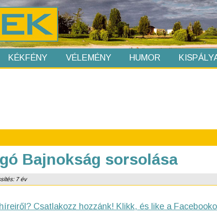
KÉKFÉNY
VÉLEMÉNY
HUMOR
KISPÁLY
gó Bajnokság sorsolása
sítés: 7 év
híreiről? Csatlakozz hozzánk! Klikk, és like a Facebooko