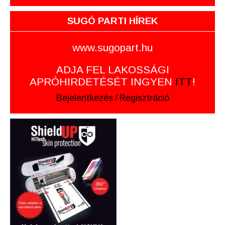
SUGÓ PARTI HÍREK
www.sugopart.hu
ADJA FEL LAKOSSÁGI
APRÓHIRDETÉSÉT INGYEN
ITT
!
Bejelentkezés
/
Regisztráció