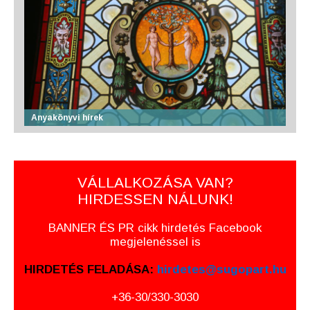
Anyakönyvi hírek
VÁLLALKOZÁSA VAN?
HIRDESSEN NÁLUNK!
BANNER ÉS PR cikk hirdetés Facebook
megjelenéssel is
HIRDETÉS FELADÁSA:
hirdetes@sugopart.hu
+36-30/330-3030