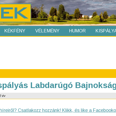
KÉKFÉNY
VÉLEMÉNY
HUMOR
KISPÁLY
ispályás Labdarúgó Bajnokság
2 év
híreiről? Csatlakozz hozzánk! Klikk, és like a Facebooko