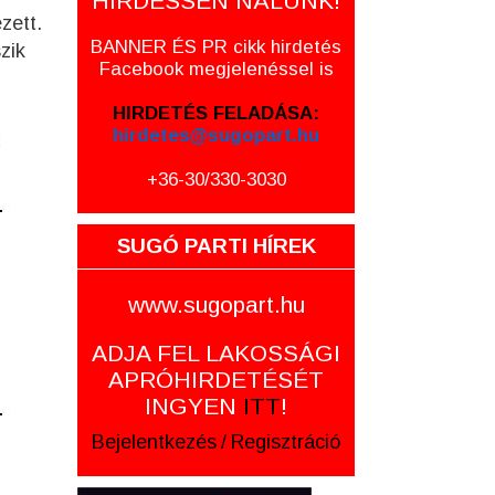
HIRDESSEN NÁLUNK!
zett.
BANNER ÉS PR cikk hirdetés
zik
Facebook megjelenéssel is
HIRDETÉS FELADÁSA:
hirdetes@sugopart.hu
+36-30/330-3030
SUGÓ PARTI HÍREK
www.sugopart.hu
ADJA FEL LAKOSSÁGI
APRÓHIRDETÉSÉT
INGYEN
ITT
!
Bejelentkezés
/
Regisztráció