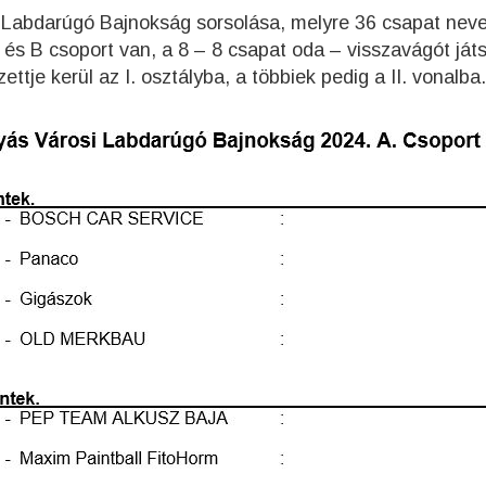
s Labdarúgó Bajnokság sorsolása, melyre 36 csapat neve
 A és B csoport van, a 8 – 8 csapat oda – visszavágót játs
ttje kerül az I. osztályba, a többiek pedig a II. vonalba.