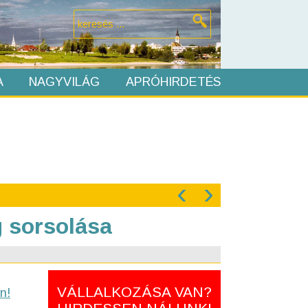
A
NAGYVILÁG
APRÓHIRDETÉS
‹
›
 sorsolása
VÁLLALKOZÁSA VAN?
n!