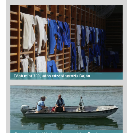
Több mint 700 judós edzőtáborozik Baján