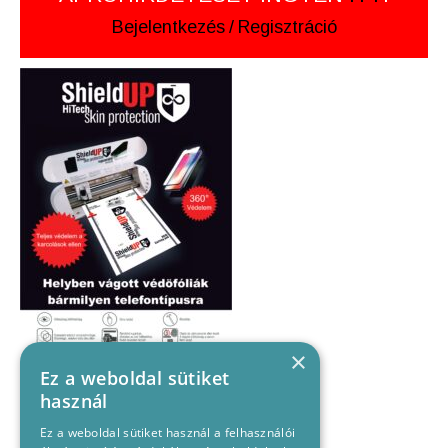
Bejelentkezés
/
Regisztráció
×
Ez a weboldal sütiket
használ
Ez a weboldal sütiket használ a felhasználói