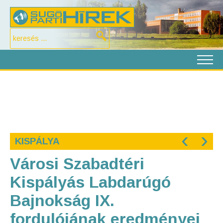
‹
›
KISPÁLYA
Városi Szabadtéri
Kispályás Labdarúgó
Bajnokság IX.
fordulójának eredményei