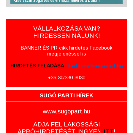
Kisvízszintrögzítés és vízhozammérés a Dunán
VÁLLALKOZÁSA VAN?
HIRDESSEN NÁLUNK!
BANNER ÉS PR cikk hirdetés Facebook
megjelenéssel is
HIRDETÉS FELADÁSA:
hirdetes@sugopart.hu
+36-30/330-3030
SUGÓ PARTI HÍREK
www.sugopart.hu
ADJA FEL LAKOSSÁGI
APRÓHIRDETÉSÉT INGYEN
ITT
!