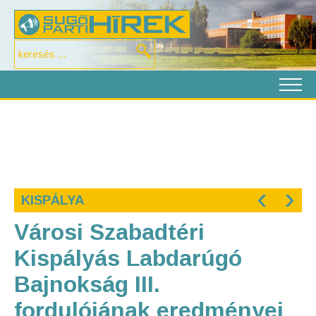
‹
›
KISPÁLYA
Városi Szabadtéri
Kispályás Labdarúgó
Bajnokság III.
fordulójának eredményei