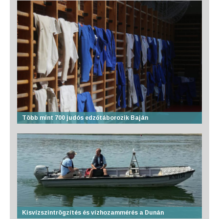
Több mint 700 judós edzőtáborozik Baján
Kisvízszintrögzítés és vízhozammérés a Dunán