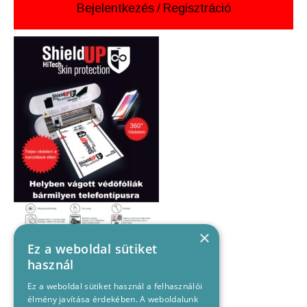
Bejelentkezés
/
Regisztráció
×
Ez a weboldal sütiket
használ
Ez a weboldal sütiket használ a felhasználói
élmény javítása érdekében. A weboldalunk