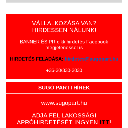
VÁLLALKOZÁSA VAN?
HIRDESSEN NÁLUNK!
BANNER ÉS PR cikk hirdetés Facebook
megjelenéssel is
HIRDETÉS FELADÁSA:
hirdetes@sugopart.hu
+36-30/330-3030
SUGÓ PARTI HÍREK
www.sugopart.hu
ADJA FEL LAKOSSÁGI
APRÓHIRDETÉSÉT INGYEN
ITT
!