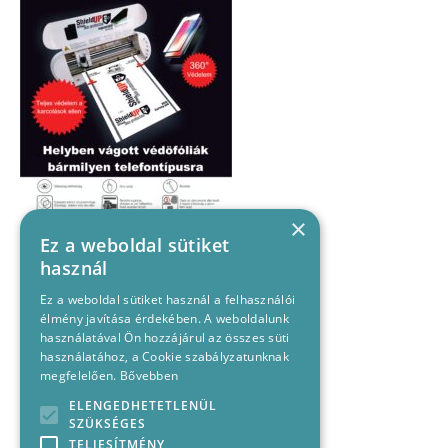
×
Ez a weboldal sütiket
használ
Ez a weboldal sütiket használ a felhasználói
élmény javítása érdekében. A weboldalunk
használatával Ön hozzájárul az összes süti
használatához, a Cookie szabályzatunknak
megfelelően.
Bővebben
ELENGEDHETETLENÜL
SZÜKSÉGES
TELJESÍTMÉNY