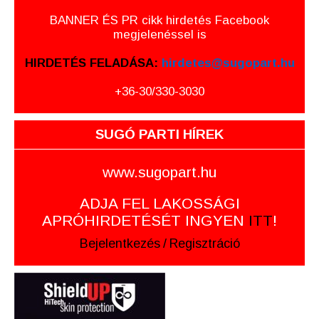
BANNER ÉS PR cikk hirdetés Facebook
megjelenéssel is
HIRDETÉS FELADÁSA:
hirdetes@sugopart.hu
+36-30/330-3030
SUGÓ PARTI HÍREK
www.sugopart.hu
ADJA FEL LAKOSSÁGI
APRÓHIRDETÉSÉT INGYEN
ITT
!
Bejelentkezés
/
Regisztráció