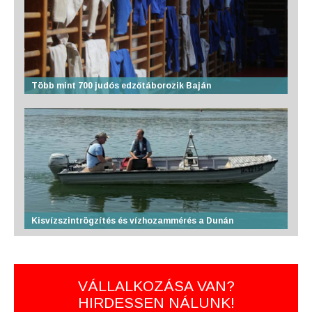
Több mint 700 judós edzőtáborozik Baján
Kisvízszintrögzítés és vízhozammérés a Dunán
VÁLLALKOZÁSA VAN?
HIRDESSEN NÁLUNK!