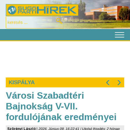
‹
›
KISPÁLYA
Városi Szabadtéri
Bajnokság V-VII.
fordulójának eredményei
Szörényi László
|
2026. Június 09. 16:22:41 | Utolsó frissítés: 2 hónap