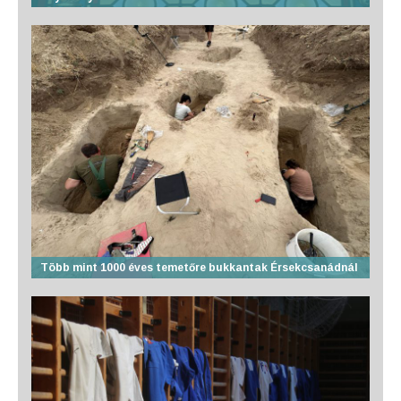
Több mint 1000 éves temetőre bukkantak Érsekcsanádnál