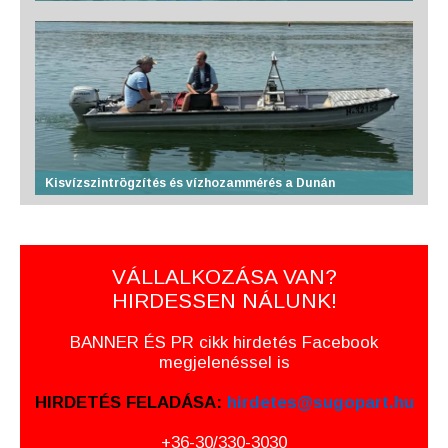
Kisvízszintrögzítés és vízhozammérés a Dunán
VÁLLALKOZÁSA VAN?
HIRDESSEN NÁLUNK!
BANNER ÉS PR cikk hirdetés Facebook
megjelenéssel is
HIRDETÉS FELADÁSA:
hirdetes@sugopart.hu
+36-30/330-3030