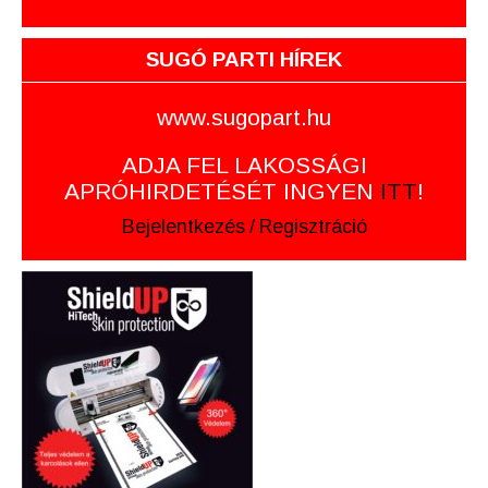
SUGÓ PARTI HÍREK
www.sugopart.hu
ADJA FEL LAKOSSÁGI
APRÓHIRDETÉSÉT INGYEN
ITT
!
Bejelentkezés
/
Regisztráció