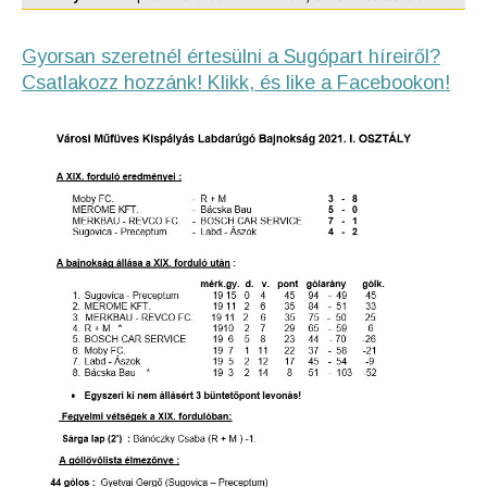
Gyorsan szeretnél értesülni a Sugópart híreiről?
Csatlakozz hozzánk! Klikk, és like a Facebookon!