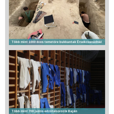
Több mint 1000 éves temetőre bukkantak Érsekcsanádnál
Több mint 700 judós edzőtáborozik Baján