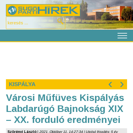
‹
›
KISPÁLYA
Városi Műfüves Kispályás
Labdarúgó Bajnokság XIX
– XX. forduló eredményei
Szörényi László
|
2021. Október 11. 14:27:34 | Utolsó frissítés: 5 év