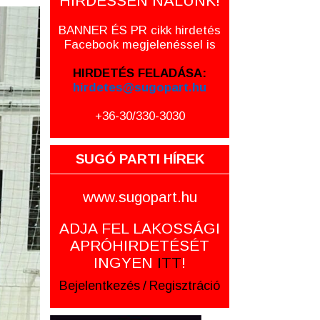
HIRDESSEN NÁLUNK!
BANNER ÉS PR cikk hirdetés
Facebook megjelenéssel is
HIRDETÉS FELADÁSA:
hirdetes@sugopart.hu
+36-30/330-3030
SUGÓ PARTI HÍREK
www.sugopart.hu
ADJA FEL LAKOSSÁGI
APRÓHIRDETÉSÉT
INGYEN
ITT
!
Bejelentkezés
/
Regisztráció