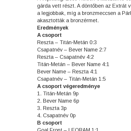
gárda vett részt. A döntőben az Extrát 
a legjobbak, míg a bronzmeccsen a Párk
akasztották a bronzérmet.
Eredmények
A csoport
Reszta – Titán-Metán 0:3
Csapatnév – Bever Name 2:7
Reszta – Csapatnév 4:2
Titán-Metán – Bever Name 4:1
Bever Name – Reszta 4:1
Csapatnév – Titán-Metán 1:5
A csoport végeredménye
1. Titán-Metán 9p
2. Bever Name 6p
3. Reszta 3p
4. Csapatnév 0p
B csoport
Goal Front – LEORAM 1:1