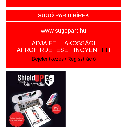
SUGÓ PARTI HÍREK
www.sugopart.hu
ADJA FEL LAKOSSÁGI
APRÓHIRDETÉSÉT INGYEN
ITT
!
Bejelentkezés
/
Regisztráció