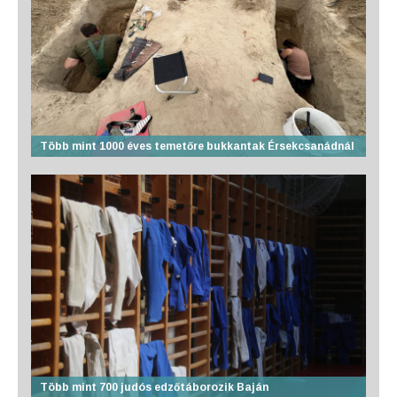
Több mint 1000 éves temetőre bukkantak Érsekcsanádnál
Több mint 700 judós edzőtáborozik Baján