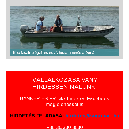
Kisvízszintrögzítés és vízhozammérés a Dunán
VÁLLALKOZÁSA VAN?
HIRDESSEN NÁLUNK!
BANNER ÉS PR cikk hirdetés Facebook
megjelenéssel is
HIRDETÉS FELADÁSA:
hirdetes@sugopart.hu
+36-30/330-3030