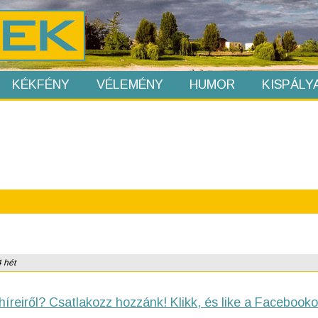
KÉKFÉNY
VÉLEMÉNY
HUMOR
KISPÁLY
4 hét
híreiről? Csatlakozz hozzánk! Klikk, és like a Facebooko