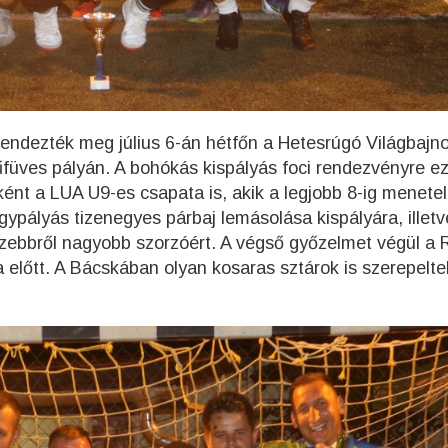
endezték meg július 6-án hétfőn a Hetesrúgó Világbajn
űfüves pályán. A bohókás kispályás foci rendezvényre ez
ként a LUA U9-es csapata is, akik a legjobb 8-ig menetel
agypályás tizenegyes párbaj lemásolása kispályára, illetv
szebbről nagyobb szorzóért. A végső győzelmet végül a 
előtt. A Bácskában olyan kosaras sztárok is szerepelte