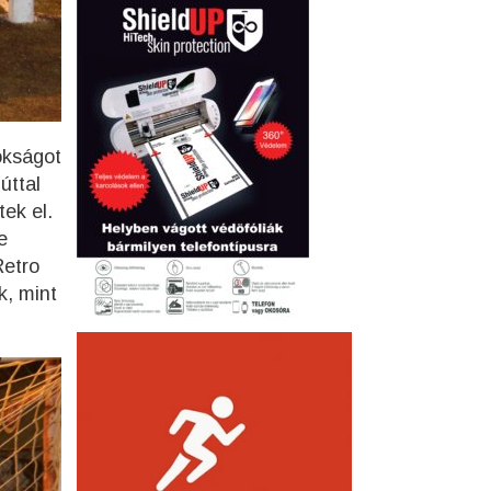
okságot
úttal
tek el.
e
Retro
k, mint