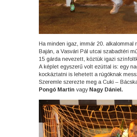
Ha minden igaz, immár 20. alkalommal r
Baján, a Vasvári Pál utcai szabadtéri m
15 gárda nevezett, köztük igazi színfolt
A képlet egyszerű volt ezúttal is: egy n
kockáztatni is lehetett a rúgóknak mes
Szeremle szerezte meg a Cuki – Bácska 
Pongó Martin
vagy
Nagy Dániel.