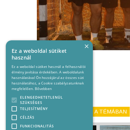
×
Ez a weboldal sütiket
használ
Ez a weboldal sütiket használ a felhasználói
élmény javítása érdekében. A weboldalunk
használatával Ön hozzájárul az összes süti
használatához, a Cookie szabályzatunknak
megfelelően.
Bővebben
ELENGEDHETETLENÜL
SZÜKSÉGES
TELJESÍTMÉNY
KORÁBBI CIKKEINK A TÉMÁBAN
CÉLZÁS
FUNKCIONALITÁS