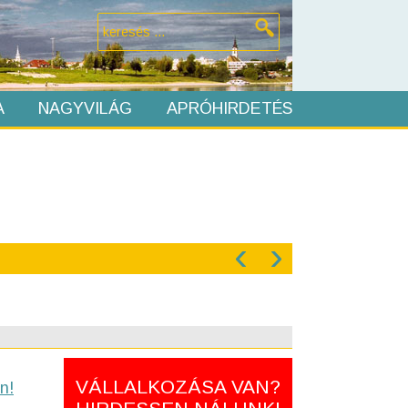
A
NAGYVILÁG
APRÓHIRDETÉS
‹
›
VÁLLALKOZÁSA VAN?
n!