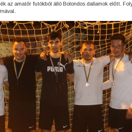
k az amatőr futókból álló Bolondos dallamok előtt. Fol
rnával.