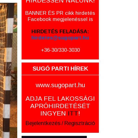
HIRDESSEN NÁLUNK!
BANNER ÉS PR cikk hirdetés
Facebook megjelenéssel is
HIRDETÉS FELADÁSA:
hirdetes@sugopart.hu
+36-30/330-3030
SUGÓ PARTI HÍREK
www.sugopart.hu
ADJA FEL LAKOSSÁGI
APRÓHIRDETÉSÉT
INGYEN
ITT
!
Bejelentkezés
/
Regisztráció