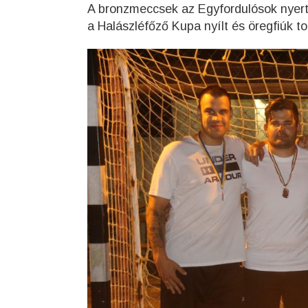
A bronzmeccsek az Egyfordulósok nyerté
a Halászléfőző Kupa nyílt és öregfiúk to