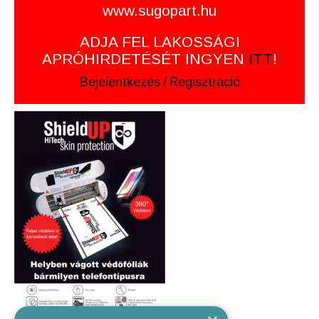
www.sugopart.hu
ADJA FEL LAKOSSÁGI
APRÓHIRDETÉSÉT INGYEN
ITT
!
Bejelentkezés
/
Regisztráció