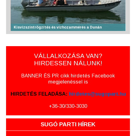
Kisvízszintrögzítés és vízhozammérés a Dunán
VÁLLALKOZÁSA VAN?
HIRDESSEN NÁLUNK!
BANNER ÉS PR cikk hirdetés Facebook
megjelenéssel is
HIRDETÉS FELADÁSA:
hirdetes@sugopart.hu
+36-30/330-3030
SUGÓ PARTI HÍREK