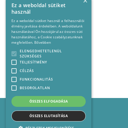
×
Ez a weboldal sütiket
használ
Ez a weboldal sütiket használ a felhasználói
élmény javítása érdekében. A weboldalunk
használatával Ön hozzájárul az összes süti
használatához, a Cookie szabályzatunknak
megfelelően.
Bővebben
ELENGEDHETETLENÜL
SZÜKSÉGES
TELJESÍTMÉNY
CÉLZÁS
FUNKCIONALITÁS
BESOROLATLAN
ÖSSZES ELFOGADÁSA
Impresszum
Médiajánlat
ÖSSZES ELUTASÍTÁSA
Felhasználási feltételek
Panaszkezelési nyilatkozat