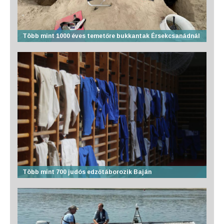
Több mint 1000 éves temetőre bukkantak Érsekcsanádnál
Több mint 700 judós edzőtáborozik Baján