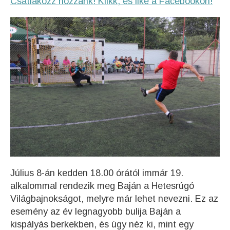
Csatlakozz hozzánk! Klikk, és like a Facebookon!
Július 8-án kedden 18.00 órától immár 19.
alkalommal rendezik meg Baján a Hetesrúgó
Világbajnokságot, melyre már lehet nevezni. Ez az
esemény az év legnagyobb bulija Baján a
kispályás berkekben, és úgy néz ki, mint egy