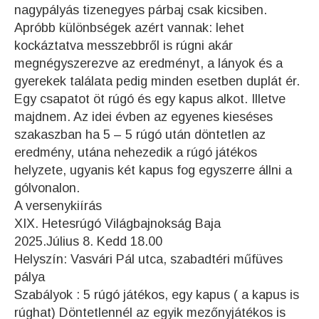
nagypályás tizenegyes párbaj csak kicsiben.
Apróbb különbségek azért vannak: lehet
kockáztatva messzebbről is rúgni akár
megnégyszerezve az eredményt, a lányok és a
gyerekek találata pedig minden esetben duplát ér.
Egy csapatot öt rúgó és egy kapus alkot. Illetve
majdnem. Az idei évben az egyenes kieséses
szakaszban ha 5 – 5 rúgó után döntetlen az
eredmény, utána nehezedik a rúgó játékos
helyzete, ugyanis két kapus fog egyszerre állni a
gólvonalon.
A versenykiírás
XIX. Hetesrúgó Világbajnokság Baja
2025.Július 8. Kedd 18.00
Helyszín: Vasvári Pál utca, szabadtéri műfüves
pálya
Szabályok : 5 rúgó játékos, egy kapus ( a kapus is
rúghat) Döntetlennél az egyik mezőnyjátékos is