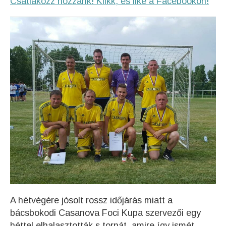
Csatlakozz hozzánk! Klikk, és like a Facebookon!
A hétvégére jósolt rossz időjárás miatt a
bácsbokodi Casanova Foci Kupa szervezői egy
héttel elhalasztották s tornát, amire így ismét