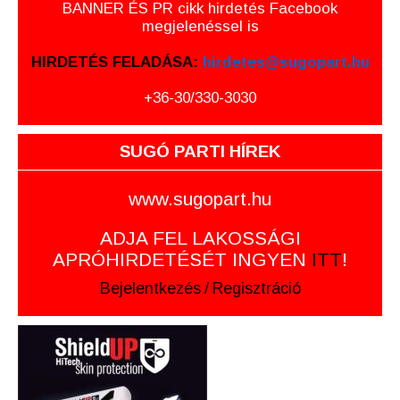
BANNER ÉS PR cikk hirdetés Facebook
megjelenéssel is
HIRDETÉS FELADÁSA:
hirdetes@sugopart.hu
+36-30/330-3030
SUGÓ PARTI HÍREK
www.sugopart.hu
ADJA FEL LAKOSSÁGI
APRÓHIRDETÉSÉT INGYEN
ITT
!
Bejelentkezés
/
Regisztráció