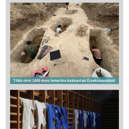
Több mint 1000 éves temetőre bukkantak Érsekcsanádnál