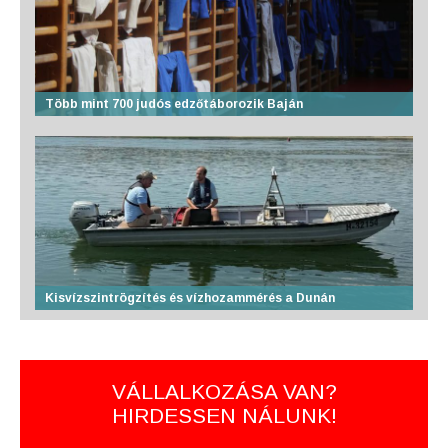
Több mint 700 judós edzőtáborozik Baján
Kisvízszintrögzítés és vízhozammérés a Dunán
VÁLLALKOZÁSA VAN?
HIRDESSEN NÁLUNK!