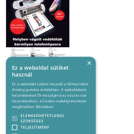
×
Ez a weboldal sütiket
használ
Ez a weboldal sütiket használ a felhasználói
élmény javítása érdekében. A weboldalunk
használatával Ön hozzájárul az összes süti
használatához, a Cookie szabályzatunknak
megfelelően.
Bővebben
ELENGEDHETETLENÜL
SZÜKSÉGES
TELJESÍTMÉNY