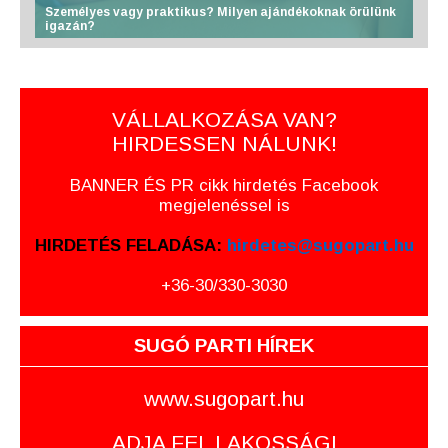
Személyes vagy praktikus? Milyen ajándékoknak örülünk
igazán?
VÁLLALKOZÁSA VAN?
HIRDESSEN NÁLUNK!
BANNER ÉS PR cikk hirdetés Facebook
megjelenéssel is
HIRDETÉS FELADÁSA:
hirdetes@sugopart.hu
+36-30/330-3030
SUGÓ PARTI HÍREK
www.sugopart.hu
ADJA FEL LAKOSSÁGI