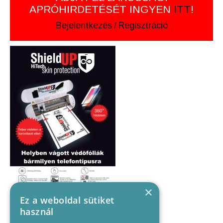
APRÓHIRDETÉSÉT INGYEN
ITT
!
Bejelentkezés
/
Regisztráció
×
Ez a weboldal sütiket
használ