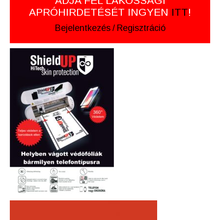
ADJA FEL LAKOSSÁGI
APRÓHIRDETÉSÉT INGYEN
ITT
!
Bejelentkezés
/
Regisztráció