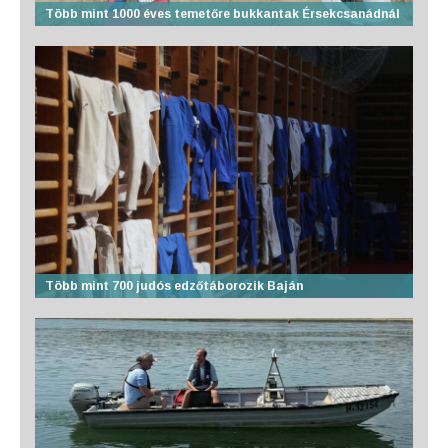
Több mint 1000 éves temetőre bukkantak Érsekcsanádnál
Több mint 700 judós edzőtáborozik Baján