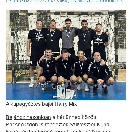
Csatlakozz hozzánk! Klikk, és like a Facebookon!
A kupagyőztes bajai Harry Mix
Bajához hasonlóan
a két ünnep között
Bácsbokodon is rendeztek Szilveszter Kupa