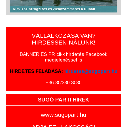
Kisvízszintrögzítés és vízhozammérés a Dunán
VÁLLALKOZÁSA VAN?
HIRDESSEN NÁLUNK!
BANNER ÉS PR cikk hirdetés Facebook
megjelenéssel is
HIRDETÉS FELADÁSA:
hirdetes@sugopart.hu
+36-30/330-3030
SUGÓ PARTI HÍREK
www.sugopart.hu