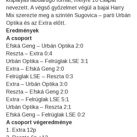
kispályás labdarúgó tornát, melyre 10 csapat
nevezett. A végső győzelmet végül a bajai Harry
Mix szerezte meg a szintén Sugovica – parti Urbán
Optika és az Extra előtt.
Eredmények
A csoport
Efská Geng – Urbán Optika 2:0
Reszta – Extra 0:4
Urbán Optika – Felrúglak LSE 3:1
Extra – Efská Geng 2:0
Felrúglak LSE – Reszta 0:3
Extra – Urbán Optika 3:0
Reszta – Efská Geng 2:0
Extra – Felrúglak LSE 5:1
Urbán Optika – Reszta 2:1
Efská Geng – Felrúglak LSE 0:2
A csoport végeredménye
1. Extra 12p