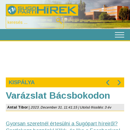
‹
›
KISPÁLYA
Varázslat Bácsbokodon
Antal Tibor
|
2023. December 31. 11:41:15 | Utolsó frissítés: 3 év
Gyorsan szeretnél értesülni a Sugópart híreiről?