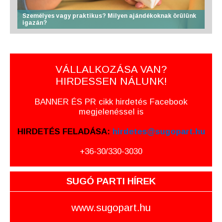
Személyes vagy praktikus? Milyen ajándékoknak örülünk
igazán?
VÁLLALKOZÁSA VAN?
HIRDESSEN NÁLUNK!
BANNER ÉS PR cikk hirdetés Facebook
megjelenéssel is
HIRDETÉS FELADÁSA:
hirdetes@sugopart.hu
+36-30/330-3030
SUGÓ PARTI HÍREK
www.sugopart.hu