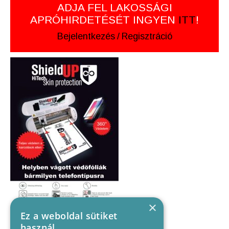
ADJA FEL LAKOSSÁGI
APRÓHIRDETÉSÉT INGYEN
ITT
!
Bejelentkezés
/
Regisztráció
×
Ez a weboldal sütiket
használ