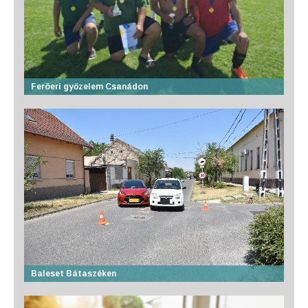
Feröeri győzelem Csanádon
Baleset Bátaszéken