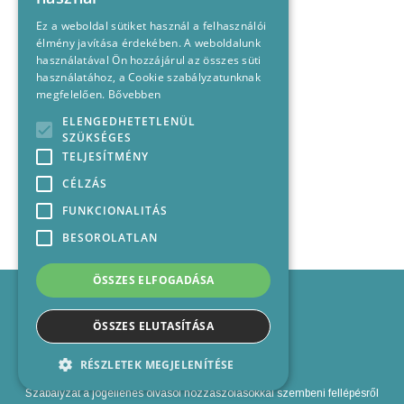
Ez a weboldal sütiket használ a felhasználói
élmény javítása érdekében. A weboldalunk
használatával Ön hozzájárul az összes süti
használatához, a Cookie szabályzatunknak
megfelelően.
Bővebben
ELENGEDHETETLENÜL
SZÜKSÉGES
TELJESÍTMÉNY
CÉLZÁS
FUNKCIONALITÁS
BESOROLATLAN
ÖSSZES ELFOGADÁSA
Impresszum
Médiajánlat
ÖSSZES ELUTASÍTÁSA
Felhasználási feltételek
Panaszkezelési nyilatkozat
RÉSZLETEK MEGJELENÍTÉSE
Kapcsolat
Szabályzat a jogellenes olvasói hozzászólásokkal szembeni fellépésről