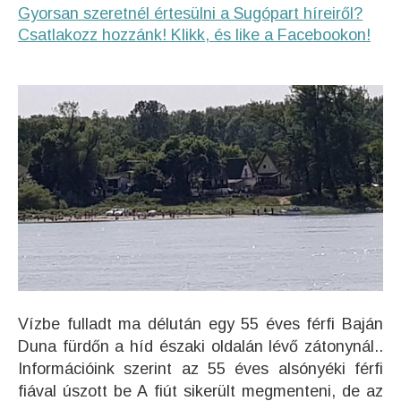
Gyorsan szeretnél értesülni a Sugópart híreiről?
Csatlakozz hozzánk! Klikk, és like a Facebookon!
Vízbe fulladt ma délután egy 55 éves férfi Baján
Duna fürdőn a híd északi oldalán lévő zátonynál..
Információink szerint az 55 éves alsónyéki férfi
fiával úszott be A fiút sikerült megmenteni, de az