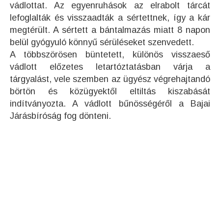
vádlottat. Az egyenruhások az elrabolt tárcát
lefoglalták és visszaadták a sértettnek, így a kár
megtérült. A sértett a bántalmazás miatt 8 napon
belül gyógyuló könnyű sérüléseket szenvedett.
A többszörösen büntetett, különös visszaeső
vádlott előzetes letartóztatásban várja a
tárgyalást, vele szemben az ügyész végrehajtandó
börtön és közügyektől eltiltás kiszabását
indítványozta. A vádlott bűnösségéről a Bajai
Járásbíróság fog dönteni.