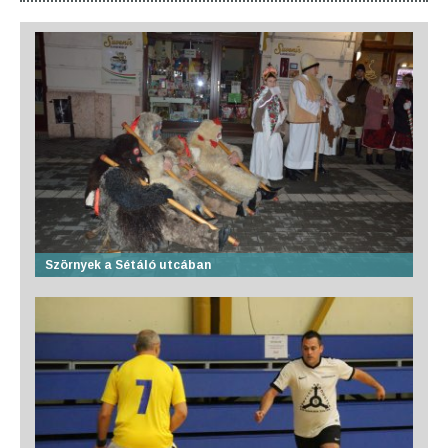
Szörnyek a Sétáló utcában