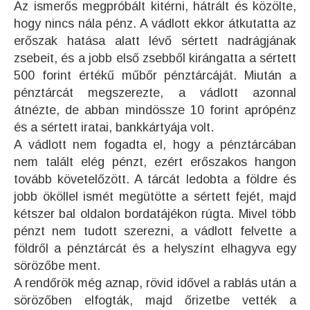
Az ismerős megpróbált kitérni, hátrált és közölte,
hogy nincs nála pénz. A vádlott ekkor átkutatta az
erőszak hatása alatt lévő sértett nadrágjának
zsebeit, és a jobb első zsebből kirángatta a sértett
500 forint értékű műbőr pénztárcáját. Miután a
pénztárcát megszerezte, a vádlott azonnal
átnézte, de abban mindössze 10 forint aprópénz
és a sértett iratai, bankkártyája volt.
A vádlott nem fogadta el, hogy a pénztárcában
nem talált elég pénzt, ezért erőszakos hangon
tovább követelőzött. A tárcát ledobta a földre és
jobb ököllel ismét megütötte a sértett fejét, majd
kétszer bal oldalon bordatájékon rúgta. Mivel több
pénzt nem tudott szerezni, a vádlott felvette a
földről a pénztárcát és a helyszínt elhagyva egy
sörözőbe ment.
A rendőrök még aznap, rövid idővel a rablás után a
sörözőben elfogták, majd őrizetbe vették a