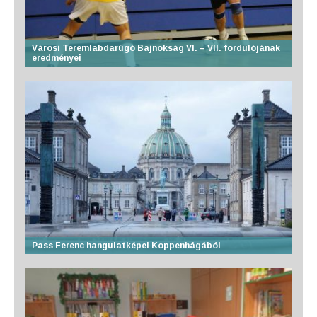
Városi Teremlabdarúgó Bajnokság VI. – VII. fordulójának
eredményei
Pass Ferenc hangulatképei Koppenhágából