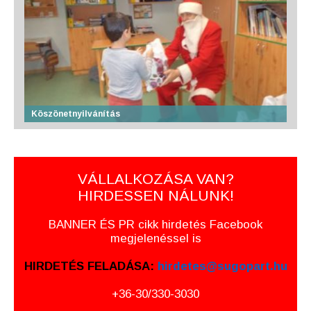
Köszönetnyilvánítás
VÁLLALKOZÁSA VAN?
HIRDESSEN NÁLUNK!
BANNER ÉS PR cikk hirdetés Facebook
megjelenéssel is
HIRDETÉS FELADÁSA:
hirdetes@sugopart.hu
+36-30/330-3030