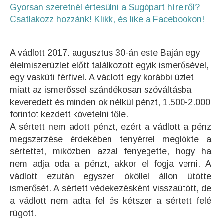
Gyorsan szeretnél értesülni a Sugópart híreiről?
Csatlakozz hozzánk! Klikk, és like a Facebookon!
A vádlott 2017. augusztus 30-án este Baján egy
élelmiszerüzlet előtt találkozott egyik ismerősével,
egy vaskúti férfivel. A vádlott egy korábbi üzlet
miatt az ismerőssel szándékosan szóváltásba
keveredett és minden ok nélkül pénzt, 1.500-2.000
forintot kezdett követelni tőle.
A sértett nem adott pénzt, ezért a vádlott a pénz
megszerzése érdekében tenyérrel meglökte a
sértettet, miközben azzal fenyegette, hogy ha
nem adja oda a pénzt, akkor el fogja verni. A
vádlott ezután egyszer ököllel állon ütötte
ismerősét. A sértett védekezésként visszaütött, de
a vádlott nem adta fel és kétszer a sértett felé
rúgott.