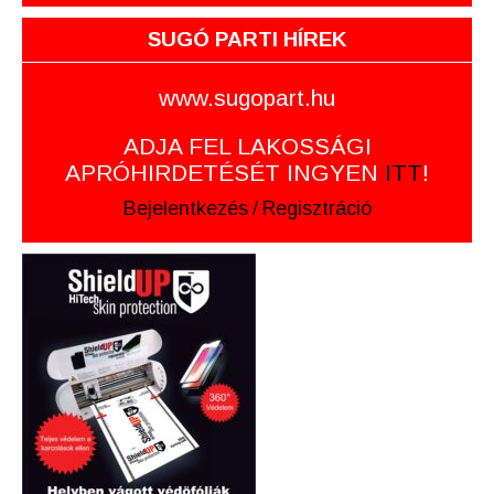
SUGÓ PARTI HÍREK
www.sugopart.hu
ADJA FEL LAKOSSÁGI
APRÓHIRDETÉSÉT INGYEN
ITT
!
Bejelentkezés
/
Regisztráció